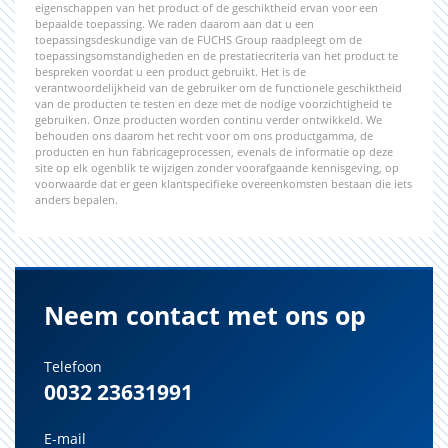
eigenschappen van het product of de geschiktheid ervan voor een
bepaalde toepassing. We raden daarom aan dat u een
toepassingsdeskundige van de FUCHS Group raadpleegt om de
toepassingsomstandigheden en de prestatiecriteria van het product te
bespreken voordat u een product gebruikt. Het is de
verantwoordelijkheid van de gebruiker om de functionele geschiktheid
van de producten te testen en deze met de nodige voorzichtigheid te
gebruiken. Onze producten worden continu verder ontwikkeld. We
behouden ons daarom het recht voor om ons productgamma, de
producten en hun fabricageprocessen, evenals de informatie op deze
site op elk ogenblik te wijzigen zonder voorafgaande kennisgeving, op
voorwaarde dat er geen klantspecifieke overeenkomsten bestaan die iets
anders bepalen.
Neem contact met ons op
Telefoon
0032 23631991
E-mail