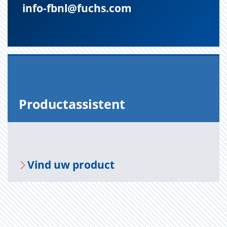
info-fbnl@fuchs.com
Pro­duct­as­sis­tent
Vind uw pro­duct