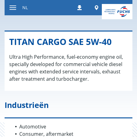
Naar
Worldwide
NL
Downloads
inhoud
Toon/verberg
gaan
de
navigatie
TITAN CARGO SAE 5W-40
Ultra High Performance, fuel-economy engine oil,
specially developed for commercial vehicle diesel
engines with extended service intervals, exhaust
after treatment and turbocharger.
Industrieën
Automotive
Consumer, aftermarket