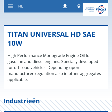
Naar
Worldwide
NL
Downloads
inhoud
Toon/verberg
gaan
de
navigatie
TITAN UNI­VER­SAL HD SAE
10W
High Performance Monograde Engine Oil for
gasoline and diesel engines. Specially developed
for off-road vehicles. Depending upon
manufacturer regulation also in other aggregates
applicable.
Industrieën