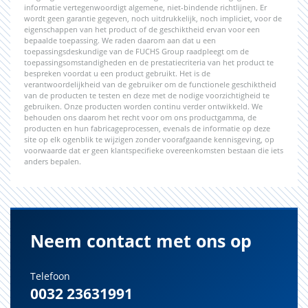
informatie vertegenwoordigt algemene, niet-bindende richtlijnen. Er
wordt geen garantie gegeven, noch uitdrukkelijk, noch impliciet, voor de
eigenschappen van het product of de geschiktheid ervan voor een
bepaalde toepassing. We raden daarom aan dat u een
toepassingsdeskundige van de FUCHS Group raadpleegt om de
toepassingsomstandigheden en de prestatiecriteria van het product te
bespreken voordat u een product gebruikt. Het is de
verantwoordelijkheid van de gebruiker om de functionele geschiktheid
van de producten te testen en deze met de nodige voorzichtigheid te
gebruiken. Onze producten worden continu verder ontwikkeld. We
behouden ons daarom het recht voor om ons productgamma, de
producten en hun fabricageprocessen, evenals de informatie op deze
site op elk ogenblik te wijzigen zonder voorafgaande kennisgeving, op
voorwaarde dat er geen klantspecifieke overeenkomsten bestaan die iets
anders bepalen.
Neem contact met ons op
Telefoon
0032 23631991