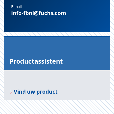
E-mail
info-fbnl@fuchs.com
Pro­duct­as­sis­tent
Vind uw pro­duct