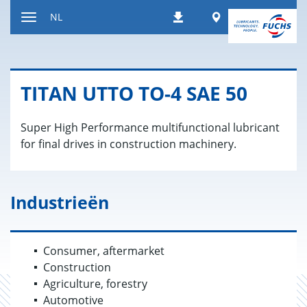
Naar
Worldwide
NL
Downloads
inhoud
Toon/verberg
gaan
de
navigatie
TITAN UTTO TO-4 SAE 50
Super High Performance multifunctional lubricant
for final drives in construction machinery.
Industrieën
Consumer, aftermarket
Construction
Agriculture, forestry
Automotive