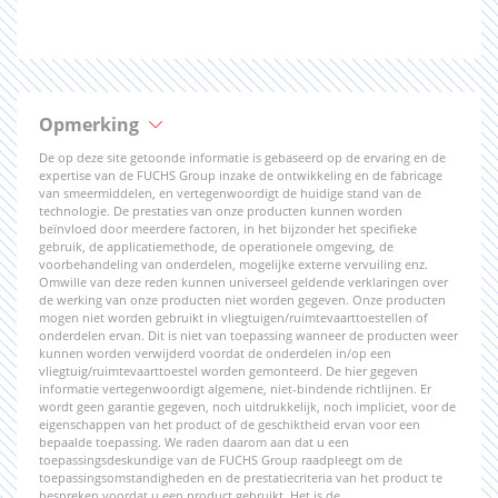
Opmerking
De op deze site getoonde informatie is gebaseerd op de ervaring en de
expertise van de FUCHS Group inzake de ontwikkeling en de fabricage
van smeermiddelen, en vertegenwoordigt de huidige stand van de
technologie. De prestaties van onze producten kunnen worden
beïnvloed door meerdere factoren, in het bijzonder het specifieke
gebruik, de applicatiemethode, de operationele omgeving, de
voorbehandeling van onderdelen, mogelijke externe vervuiling enz.
Omwille van deze reden kunnen universeel geldende verklaringen over
de werking van onze producten niet worden gegeven. Onze producten
mogen niet worden gebruikt in vliegtuigen/ruimtevaarttoestellen of
onderdelen ervan. Dit is niet van toepassing wanneer de producten weer
kunnen worden verwijderd voordat de onderdelen in/op een
vliegtuig/ruimtevaarttoestel worden gemonteerd. De hier gegeven
informatie vertegenwoordigt algemene, niet-bindende richtlijnen. Er
wordt geen garantie gegeven, noch uitdrukkelijk, noch impliciet, voor de
eigenschappen van het product of de geschiktheid ervan voor een
bepaalde toepassing. We raden daarom aan dat u een
toepassingsdeskundige van de FUCHS Group raadpleegt om de
toepassingsomstandigheden en de prestatiecriteria van het product te
bespreken voordat u een product gebruikt. Het is de