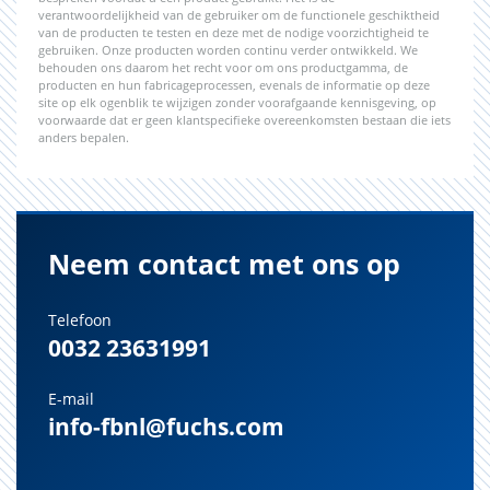
verantwoordelijkheid van de gebruiker om de functionele geschiktheid
van de producten te testen en deze met de nodige voorzichtigheid te
gebruiken. Onze producten worden continu verder ontwikkeld. We
behouden ons daarom het recht voor om ons productgamma, de
producten en hun fabricageprocessen, evenals de informatie op deze
site op elk ogenblik te wijzigen zonder voorafgaande kennisgeving, op
voorwaarde dat er geen klantspecifieke overeenkomsten bestaan die iets
anders bepalen.
Neem contact met ons op
Telefoon
0032 23631991
E-mail
info-fbnl@fuchs.com