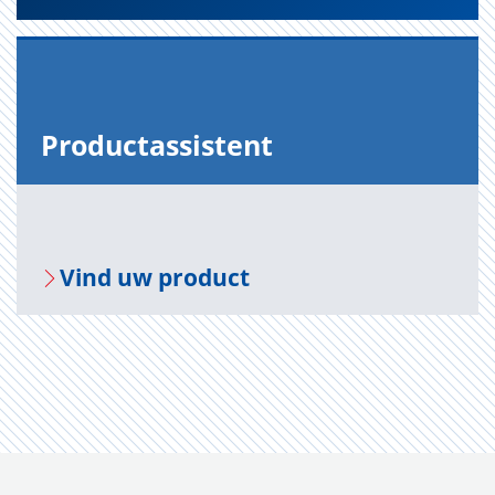
Pro­duct­as­sis­tent
Vind uw pro­duct