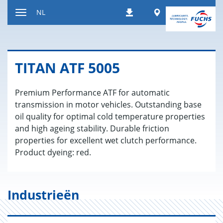
Naar
Worldwide
NL
Downloads
inhoud
Toon/verberg
gaan
de
navigatie
TITAN ATF 5005
Premium Performance ATF for automatic
transmission in motor vehicles. Outstanding base
oil quality for optimal cold temperature properties
and high ageing stability. Durable friction
properties for excellent wet clutch performance.
Product dyeing: red.
Industrieën