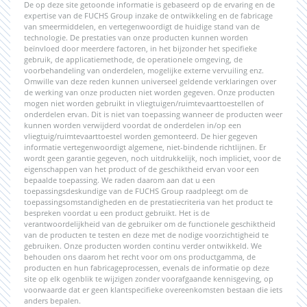
De op deze site getoonde informatie is gebaseerd op de ervaring en de
expertise van de FUCHS Group inzake de ontwikkeling en de fabricage
van smeermiddelen, en vertegenwoordigt de huidige stand van de
technologie. De prestaties van onze producten kunnen worden
beïnvloed door meerdere factoren, in het bijzonder het specifieke
gebruik, de applicatiemethode, de operationele omgeving, de
voorbehandeling van onderdelen, mogelijke externe vervuiling enz.
Omwille van deze reden kunnen universeel geldende verklaringen over
de werking van onze producten niet worden gegeven. Onze producten
mogen niet worden gebruikt in vliegtuigen/ruimtevaarttoestellen of
onderdelen ervan. Dit is niet van toepassing wanneer de producten weer
kunnen worden verwijderd voordat de onderdelen in/op een
vliegtuig/ruimtevaarttoestel worden gemonteerd. De hier gegeven
informatie vertegenwoordigt algemene, niet-bindende richtlijnen. Er
wordt geen garantie gegeven, noch uitdrukkelijk, noch impliciet, voor de
eigenschappen van het product of de geschiktheid ervan voor een
bepaalde toepassing. We raden daarom aan dat u een
toepassingsdeskundige van de FUCHS Group raadpleegt om de
toepassingsomstandigheden en de prestatiecriteria van het product te
bespreken voordat u een product gebruikt. Het is de
verantwoordelijkheid van de gebruiker om de functionele geschiktheid
van de producten te testen en deze met de nodige voorzichtigheid te
gebruiken. Onze producten worden continu verder ontwikkeld. We
behouden ons daarom het recht voor om ons productgamma, de
producten en hun fabricageprocessen, evenals de informatie op deze
site op elk ogenblik te wijzigen zonder voorafgaande kennisgeving, op
voorwaarde dat er geen klantspecifieke overeenkomsten bestaan die iets
anders bepalen.