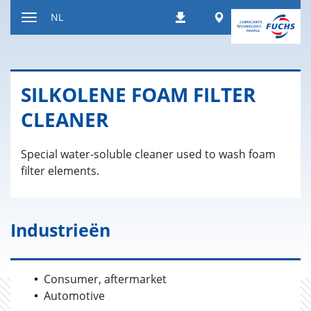
Naar
Worldwide
NL
Downloads
inhoud
Toon/verberg
gaan
de
navigatie
SIL­KO­LE­NE FOAM FIL­TER
CLEA­NER
Special water-soluble cleaner used to wash foam
filter elements.
Industrieën
Consumer, aftermarket
Automotive