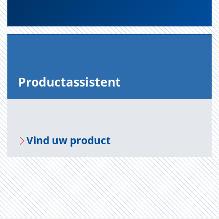
Pro­duct­as­sis­tent
Vind uw pro­duct