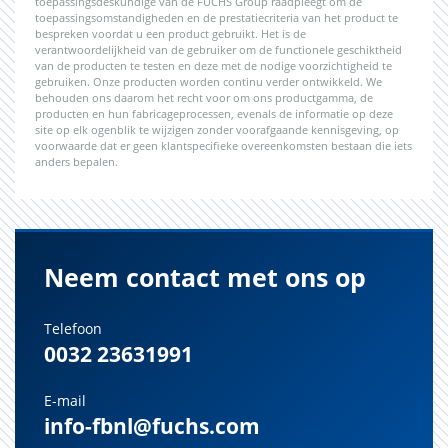
toepassingsdeskundige van de FUCHS Group raadpleegt om de
toepassingsomstandigheden en de prestatiecriteria van het product te
bespreken voordat u een product gebruikt. Het is de
verantwoordelijkheid van de gebruiker om de functionele geschiktheid
van de producten te testen en deze met de nodige voorzichtigheid te
gebruiken. Onze producten worden continu verder ontwikkeld. We
behouden ons daarom het recht voor om ons productgamma, de
producten en hun fabricageprocessen, evenals de informatie op deze
site op elk ogenblik te wijzigen zonder voorafgaande kennisgeving, op
voorwaarde dat er geen klantspecifieke overeenkomsten bestaan die iets
anders bepalen.
Neem contact met ons op
Telefoon
0032 23631991
E-mail
info-fbnl@fuchs.com