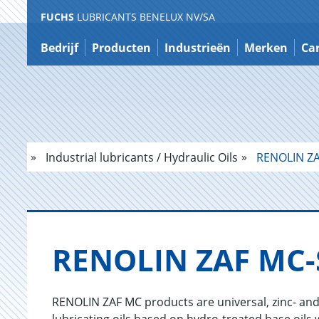
FUCHS
LUBRICANTS BENELUX NV/SA
Naar
inhoud
Bedrijf
Producten
Industrieën
Merken
Car
gaan
Industrial lubricants / Hydraulic Oils
RENOLIN ZA
RENO­LIN ZAF MC-S
RENOLIN ZAF MC products are universal, zinc- and