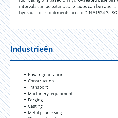
lubricating oils based on hydro-treated base oils w
intervals can be extended. Grades can be rational
hydraulic oil requirments acc. to DIN 51524-3, IS
Industrieën
Power generation
Construction
Transport
Machinery, equipment
Forging
Casting
Metal processing