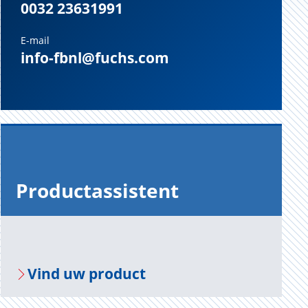
0032 23631991
E-mail
info-fbnl@fuchs.com
Pro­duct­as­sis­tent
Vind uw pro­duct