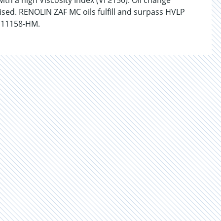
ith a high Viscosity Index (VI ≥150). Oil change
ised. RENOLIN ZAF MC oils fulfill and surpass HVLP
O 11158-HM.