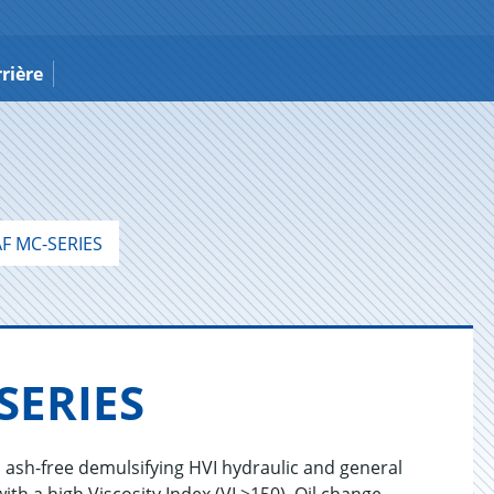
rière
F MC-SERIES
E­RIES
 ash-free demulsifying HVI hydraulic and general