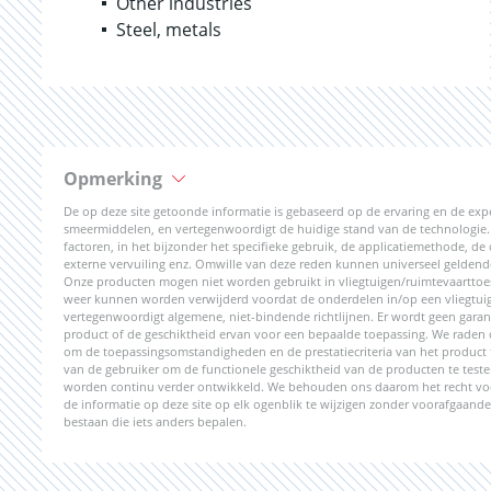
Other industries
Steel, metals
Opmerking
De op deze site getoonde informatie is gebaseerd op de ervaring en de ex
smeermiddelen, en vertegenwoordigt de huidige stand van de technologie
factoren, in het bijzonder het specifieke gebruik, de applicatiemethode, 
externe vervuiling enz. Omwille van deze reden kunnen universeel gelden
Onze producten mogen niet worden gebruikt in vliegtuigen/ruimtevaarttoes
weer kunnen worden verwijderd voordat de onderdelen in/op een vliegtuig
vertegenwoordigt algemene, niet-bindende richtlijnen. Er wordt geen garan
product of de geschiktheid ervan voor een bepaalde toepassing. We rade
om de toepassingsomstandigheden en de prestatiecriteria van het product 
van de gebruiker om de functionele geschiktheid van de producten te test
worden continu verder ontwikkeld. We behouden ons daarom het recht vo
de informatie op deze site op elk ogenblik te wijzigen zonder voorafgaan
bestaan die iets anders bepalen.