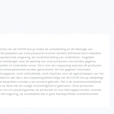
pertise van de FUCHS Group inzake de ontwikkeling en de fabricage van
. De prestaties van onze producten kunnen worden beïnvloed door meerdere
de operationele omgeving, de voorbehandeling van onderdelen, mogelijke
de verklaringen over de werking van onze producten niet worden gegeven.
tellen of onderdelen ervan. Dit is niet van toepassing wanneer de producten
/ruimtevaarttoestel worden gemonteerd. De hier gegeven informatie
tie gegeven, noch uitdrukkelijk, noch impliciet, voor de eigenschappen van het
n daarom aan dat u een toepassingsdeskundige van de FUCHS Group raadpleegt
te bespreken voordat u een product gebruikt. Het is de verantwoordelijkheid
en en deze met de nodige voorzichtigheid te gebruiken. Onze producten
or om ons productgamma, de producten en hun fabricageprocessen, evenals
de kennisgeving, op voorwaarde dat er geen klantspecifieke overeenkomsten