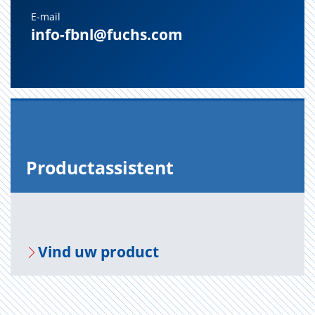
E-mail
info-fbnl@fuchs.com
Pro­duct­as­sis­tent
Vind uw pro­duct