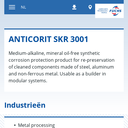
Naar
Worldwide
NL
Downloads
inhoud
Toon/verberg
gaan
de
navigatie
AN­TI­CO­RIT SKR 3001
Medium-alkaline, mineral oil-free synthetic
corrosion protection product for re-preservation
of cleaned components made of steel, aluminum
and non-ferrous metal. Usable as a builder in
modular systems.
Industrieën
Metal processing