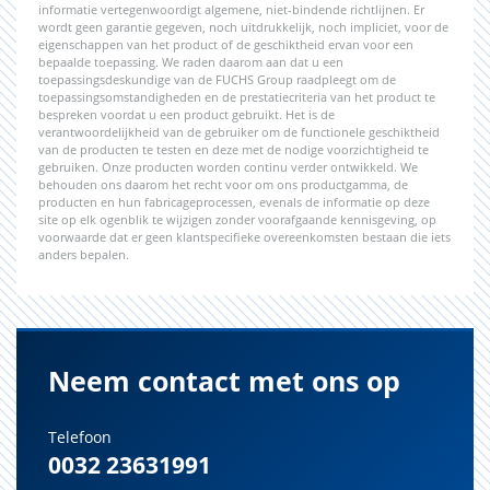
informatie vertegenwoordigt algemene, niet-bindende richtlijnen. Er
wordt geen garantie gegeven, noch uitdrukkelijk, noch impliciet, voor de
eigenschappen van het product of de geschiktheid ervan voor een
bepaalde toepassing. We raden daarom aan dat u een
toepassingsdeskundige van de FUCHS Group raadpleegt om de
toepassingsomstandigheden en de prestatiecriteria van het product te
bespreken voordat u een product gebruikt. Het is de
verantwoordelijkheid van de gebruiker om de functionele geschiktheid
van de producten te testen en deze met de nodige voorzichtigheid te
gebruiken. Onze producten worden continu verder ontwikkeld. We
behouden ons daarom het recht voor om ons productgamma, de
producten en hun fabricageprocessen, evenals de informatie op deze
site op elk ogenblik te wijzigen zonder voorafgaande kennisgeving, op
voorwaarde dat er geen klantspecifieke overeenkomsten bestaan die iets
anders bepalen.
Neem contact met ons op
Telefoon
0032 23631991