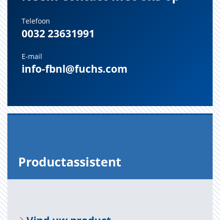
Telefoon
0032 23631991
E-mail
info-fbnl@fuchs.com
Pro­duct­as­sis­tent