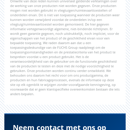
Omwille van deze reden kunnen universeel geldende verklaringen over
de werking van onze producten niet worden gegeven. Onze producten
mogen niet worden gebruikt in vliegtuigen/ruimtevaarttoestellen of
onderdelen ervan. Dit is niet van toepassing wanneer de producten weer
kunnen worden verwijderd voordat de onderdelen in/op een
vliegtuig/ruimtevaarttoestel worden gemonteerd. De hier gegeven
informatie vertegenwoordigt algemene, niet-bindende richtlijnen. Er
wordt geen garantie gegeven, noch uitdrukkelijk, noch impliciet, voor de
eigenschappen van het product of de geschiktheid ervan voor een
bepaalde toepassing. We raden daarom aan dat u een
toepassingsdeskundige van de FUCHS Group raadpleegt om de
toepassingsomstandigheden en de prestatiecriteria van het product te
bespreken voordat u een product gebruikt. Het is de
verantwoordelijkheid van de gebruiker om de functionele geschiktheid
van de producten te testen en deze met de nodige voorzichtigheid te
gebruiken. Onze producten worden continu verder ontwikkeld. We
behouden ons daarom het recht voor om ons productgamma, de
producten en hun fabricageprocessen, evenals de informatie op deze
site op elk ogenblik te wijzigen zonder voorafgaande kennisgeving, op
voorwaarde dat er geen klantspecifieke overeenkomsten bestaan die iets
anders bepalen.
Neem contact met ons op