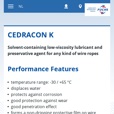
Naar
Worldwide
NL
Downloads
inhoud
Toon/verberg
gaan
de
navigatie
CE­DRA­CON K
Solvent-containing low-viscosity lubricant and
preservative agent for any kind of wire ropes
Performance Features
temperature range: -30 / +65 °C
displaces water
protects against corrosion
good protection against wear
good penetration effect
forms a non-dripping protective film on wire