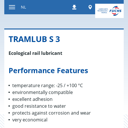
Naar
Worldwide
NL
Downloads
inhoud
Toon/verberg
gaan
de
navigatie
TRAM­LUB S 3
Ecological rail lubricant
Performance Features
temperature range: -25 / +100 °C
environmentally compatible
excellent adhesion
good resistance to water
protects against corrosion and wear
very economical