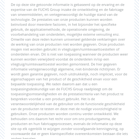
De op deze site getoonde informatie is gebaseerd op de ervaring en de
expertise van de FUCHS Group inzake de ontwikkeling en de fabricage
van smeermiddelen, en vertegenwoordigt de huidige stand van de
technologie. De prestaties van onze producten kunnen worden
beïnvloed door meerdere factoren, in het bijzonder het specifieke
gebruik, de applicatiemethode, de operationele omgeving, de
voorbehandeling van onderdelen, mogelijke externe vervuiling enz.
Omwille van deze reden kunnen universeel geldende verklaringen over
de werking van onze producten niet worden gegeven. Onze producten
mogen niet worden gebruikt in vliegtuigen/ruimtevaarttoestellen of
onderdelen ervan. Dit is niet van toepassing wanneer de producten weer
kunnen worden verwijderd voordat de onderdelen in/op een
vliegtuig/ruimtevaarttoestel worden gemonteerd. De hier gegeven
informatie vertegenwoordigt algemene, niet-bindende richtlijnen. Er
wordt geen garantie gegeven, noch uitdrukkelijk, noch impliciet, voor de
eigenschappen van het product of de geschiktheid ervan voor een
bepaalde toepassing. We raden daarom aan dat u een
toepassingsdeskundige van de FUCHS Group raadpleegt om de
toepassingsomstandigheden en de prestatiecriteria van het product te
bespreken voordat u een product gebruikt. Het is de
verantwoordelijkheid van de gebruiker om de functionele geschiktheid
van de producten te testen en deze met de nodige voorzichtigheid te
gebruiken. Onze producten worden continu verder ontwikkeld. We
behouden ons daarom het recht voor om ons productgamma, de
producten en hun fabricageprocessen, evenals de informatie op deze
site op elk ogenblik te wijzigen zonder voorafgaande kennisgeving, op
voorwaarde dat er geen klantspecifieke overeenkomsten bestaan die iets
anders bepalen.