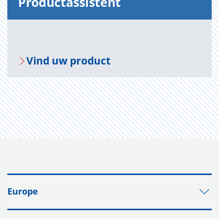
Pro­duct­as­sis­tent
Vind uw pro­duct
Europe