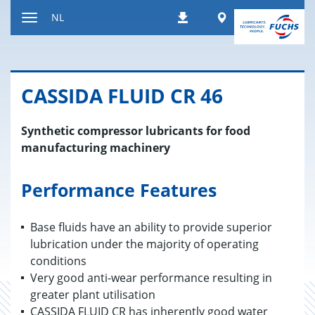
Naar
Worldwide
NL
Downloads
inhoud
Toon/verberg
gaan
de
navigatie
CAS­SI­DA FLUID CR 46
Synthetic compressor lubricants for food
manufacturing machinery
Performance Features
Base fluids have an ability to provide superior
lubrication under the majority of operating
conditions
Very good anti-wear performance resulting in
greater plant utilisation
CASSIDA FLUID CR has inherently good water