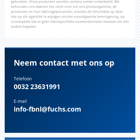
gebruiken. Onze producten worden continu verder ontwikkeld. We
behouden ons daarom het recht voor om ons productgamma, de
producten en hun fabricageprocessen, evenals de informatie op deze
site op elk ogenblik te wijzigen zonder voorafgaande kennisgeving, op
voorwaarde dat er geen klantspecifieke overeenkomsten bestaan die iets
anders bepalen.
Neem contact met ons op
Telefoon
0032 23631991
E-mail
info-fbnl@fuchs.com