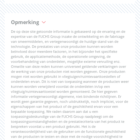
Opmerking
De op deze site getoonde informatie is gebaseerd op de ervaring en de
expertise van de FUCHS Group inzake de ontwikkeling en de fabricage
van smeermiddelen, en vertegenwoordigt de huidige stand van de
technologie. De prestaties van onze producten kunnen worden
beïnvloed door meerdere factoren, in het bijzonder het specifieke
gebruik, de applicatiemethode, de operationele omgeving, de
voorbehandeling van onderdelen, mogelijke externe vervuiling enz.
Omwille van deze reden kunnen universeel geldende verklaringen over
de werking van onze producten niet worden gegeven. Onze producten
mogen niet worden gebruikt in vliegtuigen/ruimtevaarttoestellen of
onderdelen ervan. Dit is niet van toepassing wanneer de producten weer
kunnen worden verwijderd voordat de onderdelen in/op een
vliegtuig/ruimtevaarttoestel worden gemonteerd. De hier gegeven
informatie vertegenwoordigt algemene, niet-bindende richtlijnen. Er
wordt geen garantie gegeven, noch uitdrukkelijk, noch impliciet, voor de
eigenschappen van het product of de geschiktheid ervan voor een
bepaalde toepassing. We raden daarom aan dat u een
toepassingsdeskundige van de FUCHS Group raadpleegt om de
toepassingsomstandigheden en de prestatiecriteria van het product te
bespreken voordat u een product gebruikt. Het is de
verantwoordelijkheid van de gebruiker om de functionele geschiktheid
van de producten te testen en deze met de nodige voorzichtigheid te