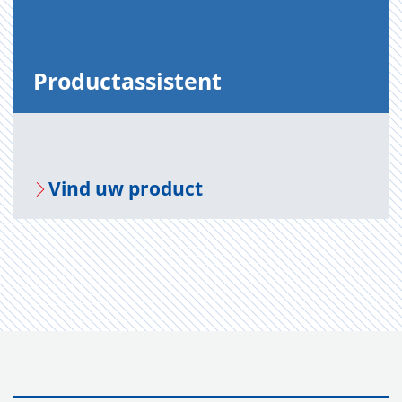
Pro­duct­as­sis­tent
Vind uw pro­duct