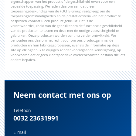
eigenschappen van het product of de geschiktheid ervan voor een
bepaalde toepassing. We raden daarom aan dat u een
toepassingsdeskundige van de FUCHS Group raadpleegt om de
toepassingsomstandigheden en de prestatiecriteria van het product te
bespreken voordat u een product gebruikt. Het is de
verantwoordelijkheid van de gebruiker om de functionele geschiktheid
van de producten te testen en deze met de nodige voorzichtigheid te
gebruiken. Onze producten worden continu verder ontwikkeld. We
behouden ons daarom het recht voor om ons productgamma, de
producten en hun fabricageprocessen, evenals de informatie op deze
site op elk ogenblik te wijzigen zonder voorafgaande kennisgeving, op
voorwaarde dat er geen klantspecifieke overeenkomsten bestaan die iets
anders bepalen.
Neem contact met ons op
Telefoon
0032 23631991
E-mail