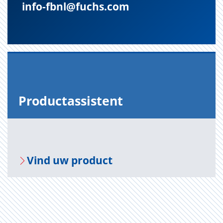
info-fbnl@fuchs.com
Pro­duct­as­sis­tent
Vind uw pro­duct