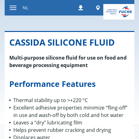
Naar
Worldwide
NL
Downloads
inhoud
Toon/verberg
gaan
de
navigatie
CAS­SI­DA SI­LI­CO­NE FLUID
Multi-purpose silicone fluid for use on food and
beverage processing equipment
Performance Features
Thermal stability up to >+220 °C
Excellent adhesive properties minimize “fling-off”
in use and wash-off by both cold and hot water
Leaves a “dry” lubricating film
Helps prevent rubber cracking and drying
Displaces water