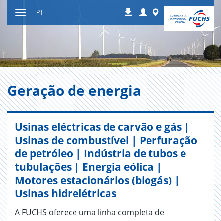
Ir
Login
Worldwide
PT
Downloads
para
Alternar
o
de
conteúdo
navegação
Geração de energia
Usinas eléctricas de carvão e gás |
Usinas de combustível | Perfuração
de petróleo | Indústria de tubos e
tubulações | Energia eólica |
Motores estacionários (biogás) |
Usinas hidrelétricas
A FUCHS oferece uma linha completa de