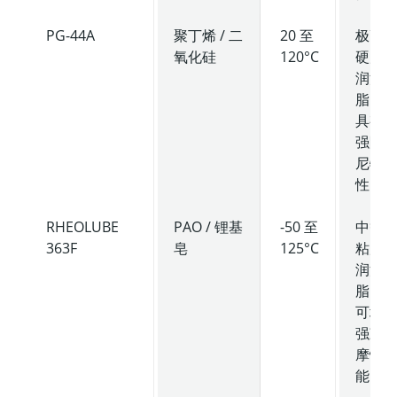
PG-44A
聚丁烯 / 二
20 至
极高
氧化硅
120°C
硬度
润滑
脂，
具有
强阻
尼特
性。
RHEOLUBE
PAO / 锂基
-50 至
中等
363F
皂
125°C
粘度
润滑
脂，
可增
强减
摩性
能。