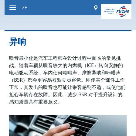
跳
Worldwide
ZH
到
显
内
示
容
或
隐
异响
藏
导
航
噪音最小化是汽车工程师在设计过程中面临的常见挑
战。随着车辆从噪音较大的内燃机（ICE）转向安静的
电动驱动系统，车内任何嗡嗡声、摩擦异响和咔嗒声
（BSR）都会更容易被驾驶员察觉。即使某个部件工作
正常，其发出的噪音也可能让乘客感到不适，或使他们
担心车辆存在故障。因此，减少 BSR 对于提升设计的
感知质量具有重要意义。