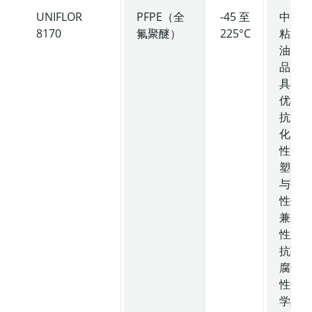
UNIFLOR
PFPE（全
-45 至
中等
8170
氟聚醚）
225°C
粘度
油
品，
具有
优异
抗氧
化
性、
塑料
与弹
性体
兼容
性及
抗强
腐蚀
性化
学品