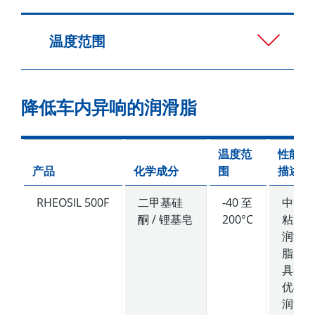
温度范围
降低车内异响的润滑脂
温度范
性能
产品
化学成分
围
描述
RHEOSIL 500F
二甲基硅
-40 至
中等
酮 / 锂基皂
200°C
粘度
润滑
脂，
具备
优异
润滑