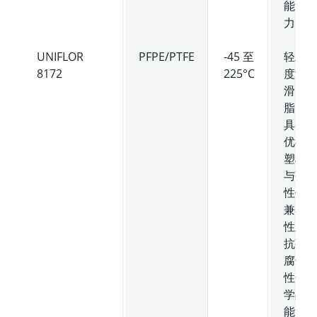
能
力。
UNIFLOR
PFPE/PTFE
-45 至
轻粘
8172
225°C
度润
滑
脂，
具备
优异
塑料
与弹
性体
兼容
性及
抗强
腐蚀
性化
学品
能