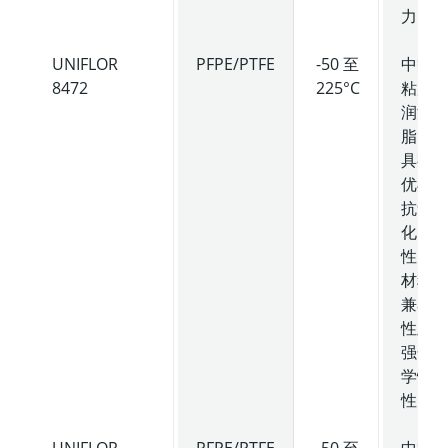
力。
UNIFLOR
PFPE/PTFE
-50 至
中等
8472
225°C
粘度
润滑
脂，
具有
优异
抗氧
化
性、
材料
兼容
性及
强化
学惰
性。
UNIFLOR
PFPE/PTFE
-50 至
中等