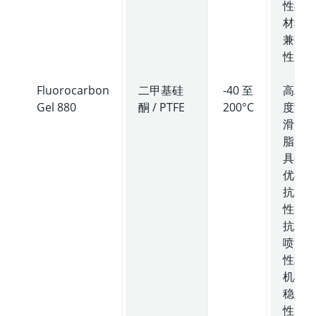
性与
材料
兼容
性。
Fluorocarbon
二甲基硅
-40 至
高粘
Gel 880
酮 / PTFE
200°C
度润
滑
脂，
具有
优异
抗水
性、
抗水
喷射
性和
机械
稳定
性。