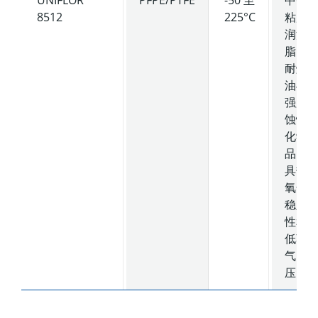
8512
225°C
粘度
润滑
脂，
耐燃
油与
强腐
蚀性
化学
品，
具热
氧化
稳定
性和
低蒸
气
压。