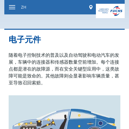
跳
Worldwide
ZH
到
显
内
示
容
或
隐
电子元件
藏
导
航
随着电子控制技术的普及以及自动驾驶和电动汽车的发
展，车辆中的连接器和传感器数量空前增加。每个连接
点都是潜在的故障源，而在安全关键型应用中，这类故
障可能是致命的。其他故障则会显著影响车辆质量，甚
至导致召回索赔。