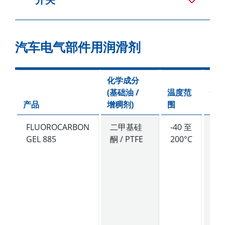
汽车电气部件用润滑剂
化学成分
(基础油 /
温度范
性
产品
增稠剂
)
围
描
FLUOROCARBON
二甲基硅
-40 至
适
GEL 885
酮 / PTFE
200°C
于
摩
应
的
粘
润
脂