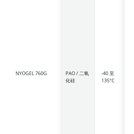
仪
中
现
异
适
于
扭
场
景
NYOGEL 760G
PAO / 二氧
-40 至
中
化硅
135°C
粘
润
脂
具
良
抗
性