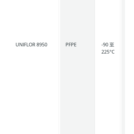
稳
性
低
气
压
UNIFLOR 8950
PFPE
-90 至
低
225°C
度
品
具
优
抗
化
性
塑
与
性
兼
性