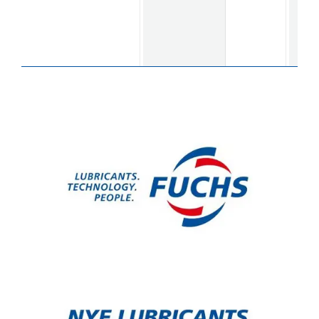
降
特
性