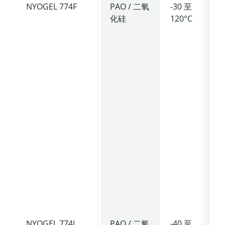
NYOGEL 774F
PAO / 二氧
-30 至
高
化硅
120°C
度
等
度
滑
脂
具
轻
尼
抗
水
润
性
强
降
特
性
NYOGEL 774L
PAO / 二氧
-40 至
低