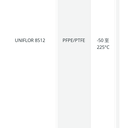
低
入
特
性
UNIFLOR 8512
PFPE/PTFE
-50 至
中
225°C
粘
润
脂
耐
油
强
蚀
化
品
具
异
氧