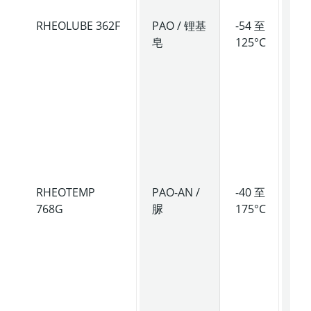
RHEOLUBE 362F
PAO / 锂基
-54 至
低
皂
125°C
度
滑
脂
具
优
低
性
能
RHEOTEMP
PAO-AN /
-40 至
中
768G
脲
175°C
粘
润
脂
具
高
性
与