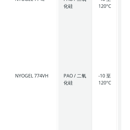
化硅
120°C
度
滑
脂
具
轻
尼
良
抗
性
NYOGEL 774VH
PAO / 二氧
-10 至
高
化硅
120°C
度
高
度
滑
脂
具
强