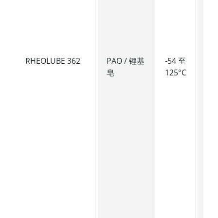
尼
良
抗
性
RHEOLUBE 362
PAO / 锂基
-54 至
专
皂
125°C
轴
承
滑
表
面
齿
组
电
部
设
的
滑
脂