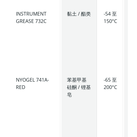
INSTRUMENT
黏土 / 酯类
-54 至
低
GREASE 732C
150°C
度
滑
脂
具
抗
水
性
NYOGEL 741A-
苯基甲基
-65 至
中
RED
硅酮 / 锂基
200°C
粘
皂
润
脂
在
温
载
中