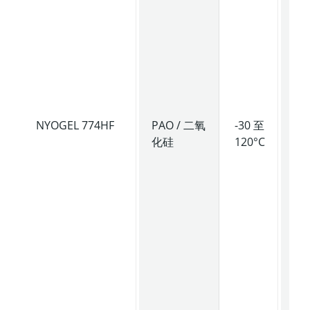
抗
腐
性
学
能
力
NYOGEL 774HF
PAO / 二氧
-30 至
高
化硅
120°C
度
滑
脂
具
强
尼
抗
性
润
性
强