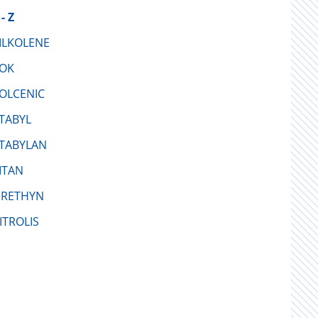
 - Z
ILKOLENE
OK
OLCENIC
TABYL
TABYLAN
ITAN
RETHYN
ITROLIS