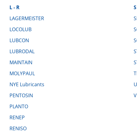
L - R
S
LAGERMEISTER
S
LOCOLUB
S
LUBCON
S
LUBRODAL
S
MAINTAIN
S
MOLYPAUL
T
NYE Lubricants
U
PENTOSIN
V
PLANTO
RENEP
RENISO