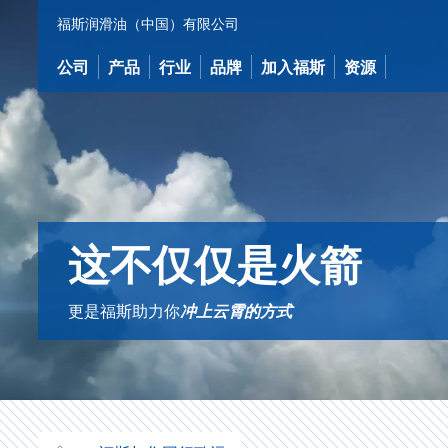
跳
福斯润滑油（中国）有限公司
到
内
公司
产品
行业
品牌
加入福斯
资源
容
这不仅仅是火箭
更是福斯助力你
冲上云霄的方式