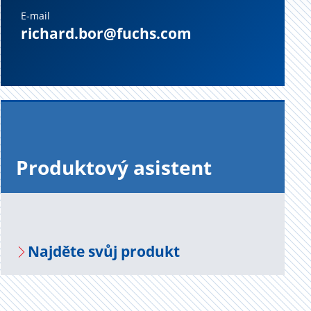
E-mail
richard.bor@fuchs.com
Pro­duk­to­vý asi­s­tent
Na­jdě­te svůj pro­dukt