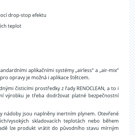
ocí drop-stop efektu
ých teplot
andardními aplikačními systémy „airless“ a „air-mix“
 pro opravy je možná i aplikace štětcem.
vhodnými čisticími prostředky z řady RENOCLEAN, a to i
vání výrobku je třeba dodržovat platné bezpečnostní
ny nádoby jsou naplněny inertním plynem. Otevřené
kých/vysokých skladovacích teplotách nebo během
adě lze produkt vrátit do původního stavu mírným