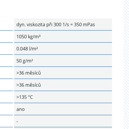
dyn. viskozita při 300 1/s = 350 mPas
1050 kg/m³
0.048 l/m²
50 g/m²
>36 měsíců
>36 měsíců
>135 °C
ano
-