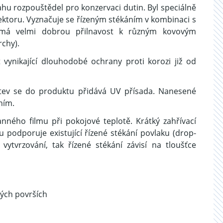
hu rozpouštědel pro konzervaci dutin. Byl speciálně
ektoru. Vyznačuje se řízeným stékáním v kombinaci s
lm má velmi dobrou přilnavost k různým kovovým
rchy).
ynikající dlouhodobé ochrany proti korozi již od
rstev se do produktu přidává UV přísada. Nanesené
ním.
ného filmu při pokojové teplotě. Krátký zahřívací
 podporuje existující řízené stékání povlaku (drop-
vytvrzování, tak řízené stékání závisí na tloušťce
vých površích