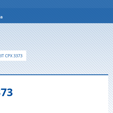
ra
IT CPX 3373
373