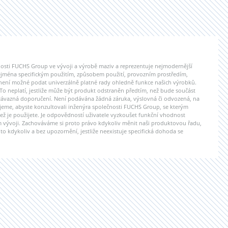
čnosti FUCHS Group ve vývoji a výrobě maziv a reprezentuje nejmodernější
zejména specifickým použitím, způsobem použití, provozním prostředím,
není možné podat univerzálně platné rady ohledně funkce našich výrobků.
 To neplatí, jestliže může být produkt odstraněn předtím, než bude součást
závazná doporučení. Není podávána žádná záruka, výslovná či odvozená, na
jeme, abyste konzultovali inženýra společnosti FUCHS Group, se kterým
ež je použijete. Je odpovědností uživatele vyzkoušet funkční vhodnost
ém vývoji. Zachováváme si proto právo kdykoliv měnit naši produktovou řadu,
 to kdykoliv a bez upozornění, jestliže neexistuje specifická dohoda se