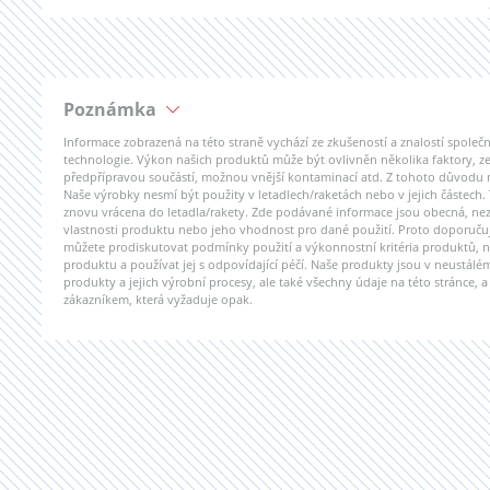
Poznámka
Informace zobrazená na této straně vychází ze zkušeností a znalostí spole
technologie. Výkon našich produktů může být ovlivněn několika faktory, 
předpřípravou součástí, možnou vnější kontaminací atd. Z tohoto důvodu 
Naše výrobky nesmí být použity v letadlech/raketách nebo v jejich částech.
znovu vrácena do letadla/rakety. Zde podávané informace jsou obecná, ne
vlastnosti produktu nebo jeho vhodnost pro dané použití. Proto doporuču
můžete prodiskutovat podmínky použití a výkonnostní kritéria produktů, n
produktu a používat jej s odpovídající péčí. Naše produkty jsou v neustál
produkty a jejich výrobní procesy, ale také všechny údaje na této stránce, a
zákazníkem, která vyžaduje opak.