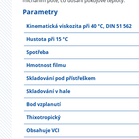
mícháním poté, co dosáhl pokojové teploty.
Parametry
Kinematická viskozita při 40 °C, DIN 51 562
Hustota při 15 °C
Spotřeba
Hmotnost filmu
Skladování pod přístřeškem
Skladování v hale
Bod vzplanutí
Thixotropický
Obsahuje VCI