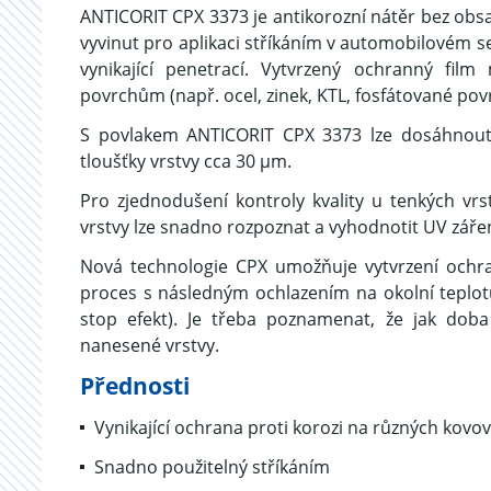
ANTICORIT CPX 3373 je antikorozní nátěr bez obsa
vyvinut pro aplikaci stříkáním v automobilovém s
vynikající penetrací. Vytvrzený ochranný fi
povrchům (např. ocel, zinek, KTL, fosfátované pov
S povlakem ANTICORIT CPX 3373 lze dosáhnout v
tloušťky vrstvy cca 30 μm.
Pro zjednodušení kontroly kvality u tenkých v
vrstvy lze snadno rozpoznat a vyhodnotit UV záře
Nová technologie CPX umožňuje vytvrzení ochran
proces s následným ochlazením na okolní teplotu
stop efekt). Je třeba poznamenat, že jak doba 
nanesené vrstvy.
Přednosti
Vynikající ochrana proti korozi na různých kovo
Snadno použitelný stříkáním