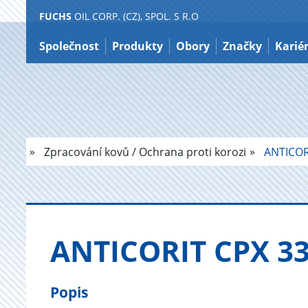
FUCHS
OIL CORP. (CZ), SPOL. S R.O
Přeskočit
na
Společnost
Produkty
Obory
Značky
Karié
obsah
Zpracování kovů / Ochrana proti korozi
ANTICOR
AN­TI­CO­RIT CPX 3
Popis