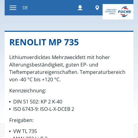
Zum
Worldwide
DE
Downloads
Inhalt
Navigation
ein-
bzw.
ausblenden
RE­N­O­LIT MP 735
Lithiumverdicktes Mehrzweckfett mit hoher
Alterungsbeständigkeit, guten EP- und
Tieftemperatureigenschaften. Temperaturbereich
von -40 °C bis +120 °C.
Kennzeichnung:
DIN 51 502: KP 2 K-40
ISO 6743-9: ISO-L-X-DCEB 2
Freigaben:
VW TL 735