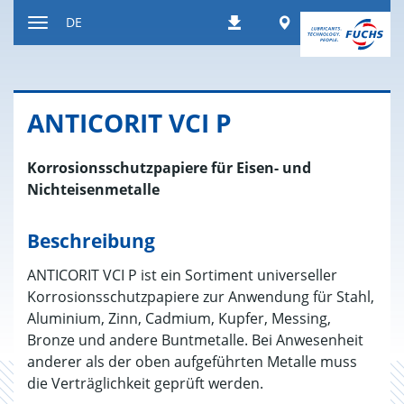
Zum
Worldwide
DE
Downloads
Inhalt
Navigation
ein-
bzw.
ausblenden
AN­TI­CO­RIT VCI P
Korrosionsschutzpapiere für Eisen- und
Nichteisenmetalle
Beschreibung
ANTICORIT VCI P ist ein Sortiment universeller
Korrosionsschutzpapiere zur Anwendung für Stahl,
Aluminium, Zinn, Cadmium, Kupfer, Messing,
Bronze und andere Buntmetalle. Bei Anwesenheit
anderer als der oben aufgeführten Metalle muss
die Verträglichkeit geprüft werden.