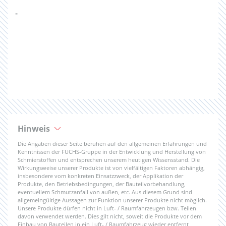
-
Hinweis
Die Angaben dieser Seite beruhen auf den allgemeinen Erfahrungen und
Kenntnissen der FUCHS-Gruppe in der Entwicklung und Herstellung von
Schmierstoffen und entsprechen unserem heutigen Wissensstand. Die
Wirkungsweise unserer Produkte ist von vielfältigen Faktoren abhängig,
insbesondere vom konkreten Einsatzzweck, der Applikation der
Produkte, den Betriebsbedingungen, der Bauteilvorbehandlung,
eventuellem Schmutzanfall von außen, etc. Aus diesem Grund sind
allgemeingültige Aussagen zur Funktion unserer Produkte nicht möglich.
Unsere Produkte dürfen nicht in Luft- / Raumfahrzeugen bzw. Teilen
davon verwendet werden. Dies gilt nicht, soweit die Produkte vor dem
Einbau von Bauteilen in ein Luft- / Raumfahrzeug wieder entfernt