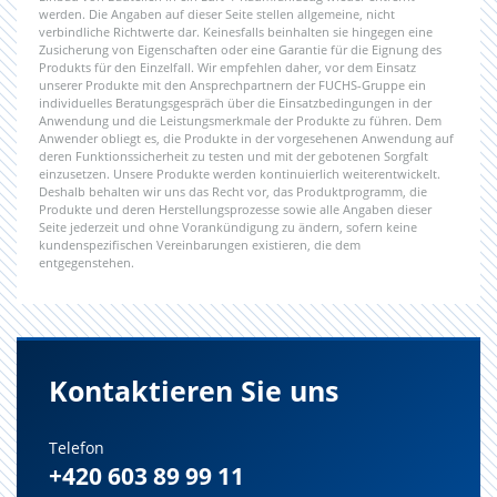
werden. Die Angaben auf dieser Seite stellen allgemeine, nicht
verbindliche Richtwerte dar. Keinesfalls beinhalten sie hingegen eine
Zusicherung von Eigenschaften oder eine Garantie für die Eignung des
Produkts für den Einzelfall. Wir empfehlen daher, vor dem Einsatz
unserer Produkte mit den Ansprechpartnern der FUCHS-Gruppe ein
individuelles Beratungsgespräch über die Einsatzbedingungen in der
Anwendung und die Leistungsmerkmale der Produkte zu führen. Dem
Anwender obliegt es, die Produkte in der vorgesehenen Anwendung auf
deren Funktionssicherheit zu testen und mit der gebotenen Sorgfalt
einzusetzen. Unsere Produkte werden kontinuierlich weiterentwickelt.
Deshalb behalten wir uns das Recht vor, das Produktprogramm, die
Produkte und deren Herstellungsprozesse sowie alle Angaben dieser
Seite jederzeit und ohne Vorankündigung zu ändern, sofern keine
kundenspezifischen Vereinbarungen existieren, die dem
entgegenstehen.
Kontaktieren Sie uns
Telefon
+420 603 89 99 11