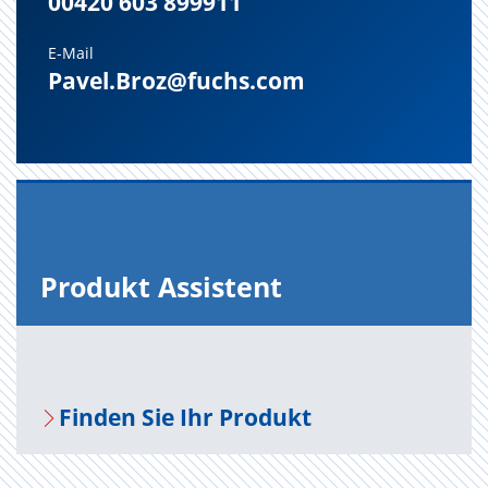
00420 603 899911
E-Mail
Pavel.Broz@fuchs.com
Pro­dukt As­sis­tent
Fin­den Sie Ihr Pro­dukt