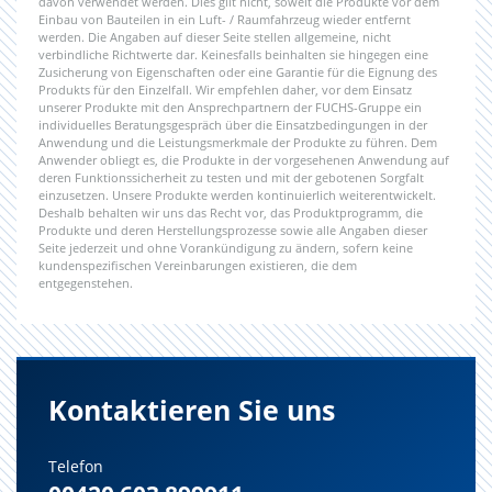
davon verwendet werden. Dies gilt nicht, soweit die Produkte vor dem
Einbau von Bauteilen in ein Luft- / Raumfahrzeug wieder entfernt
werden. Die Angaben auf dieser Seite stellen allgemeine, nicht
verbindliche Richtwerte dar. Keinesfalls beinhalten sie hingegen eine
Zusicherung von Eigenschaften oder eine Garantie für die Eignung des
Produkts für den Einzelfall. Wir empfehlen daher, vor dem Einsatz
unserer Produkte mit den Ansprechpartnern der FUCHS-Gruppe ein
individuelles Beratungsgespräch über die Einsatzbedingungen in der
Anwendung und die Leistungsmerkmale der Produkte zu führen. Dem
Anwender obliegt es, die Produkte in der vorgesehenen Anwendung auf
deren Funktionssicherheit zu testen und mit der gebotenen Sorgfalt
einzusetzen. Unsere Produkte werden kontinuierlich weiterentwickelt.
Deshalb behalten wir uns das Recht vor, das Produktprogramm, die
Produkte und deren Herstellungsprozesse sowie alle Angaben dieser
Seite jederzeit und ohne Vorankündigung zu ändern, sofern keine
kundenspezifischen Vereinbarungen existieren, die dem
entgegenstehen.
Kontaktieren Sie uns
Telefon