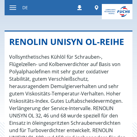
Zum
Worldwide
DE
Downloads
Inhalt
Navigation
ein-
bzw.
ausblenden
RE­N­O­LIN UNI­SYN OL-REIHE
Vollsynthetisches Kühlöl für Schrauben-,
Flügelzellen- und Kolbenverdichter auf Basis von
Polyalphaolefinen mit sehr guter oxidativer
Stabilität, gutem Verschleißschutz,
herausragendem Demulgierverhalten und sehr
gutem Viskositäts-Temperatur-Verhalten. Hoher
Viskositäts-Index. Gutes Luftabscheidevermögen.
Verlängerung der Service-Intervalle. RENOLIN
UNISYN OL 32, 46 und 68 wurde speziell für den
Einsatz in öleingespritzten Schraubenverdichten
und für Turboverdichter entwickelt. RENOLIN