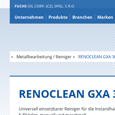
FUCHS
OIL CORP. (CZ), SPOL. S R.O
Zum
Inhalt
Unternehmen
Produkte
Branchen
Marken
Metallbearbeitung / Reiniger
RENOCLEAN GXA 3
REN­O­CLE­AN GXA 
Universell einsetzbarer Reiniger für die Instand