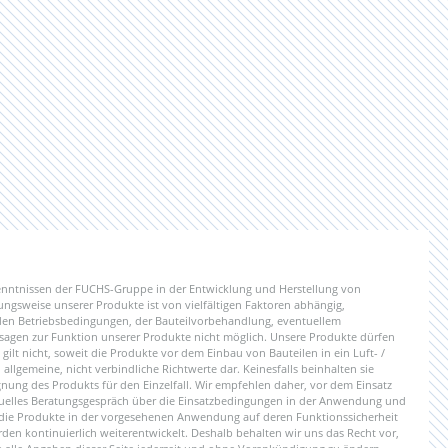
enntnissen der FUCHS-Gruppe in der Entwicklung und Herstellung von
gsweise unserer Produkte ist von vielfältigen Faktoren abhängig,
 den Betriebsbedingungen, der Bauteilvorbehandlung, eventuellem
sagen zur Funktion unserer Produkte nicht möglich. Unsere Produkte dürfen
ilt nicht, soweit die Produkte vor dem Einbau von Bauteilen in ein Luft- /
llgemeine, nicht verbindliche Richtwerte dar. Keinesfalls beinhalten sie
gnung des Produkts für den Einzelfall. Wir empfehlen daher, vor dem Einsatz
uelles Beratungsgespräch über die Einsatzbedingungen in der Anwendung und
 die Produkte in der vorgesehenen Anwendung auf deren Funktionssicherheit
den kontinuierlich weiterentwickelt. Deshalb behalten wir uns das Recht vor,