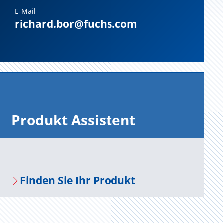
E-Mail
richard.bor@fuchs.com
Pro­dukt As­sis­tent
Fin­den Sie Ihr Pro­dukt