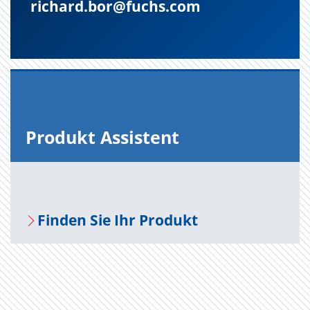
richard.bor@fuchs.com
Pro­dukt As­sis­tent
Fin­den Sie Ihr Pro­dukt