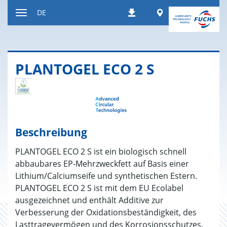
Zum
Worldwide
DE
Downloads
Inhalt
Navigation
ein-
bzw.
ausblenden
PLAN­TO­GEL ECO 2 S
Beschreibung
PLANTOGEL ECO 2 S ist ein biologisch schnell
abbaubares EP-Mehrzweckfett auf Basis einer
Lithium/Calciumseife und synthetischen Estern.
PLANTOGEL ECO 2 S ist mit dem EU Ecolabel
ausgezeichnet und enthält Additive zur
Verbesserung der Oxidationsbeständigkeit, des
Lasttragevermögen und des Korrosionsschutzes.