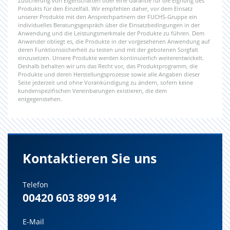
Zusicherung von Eigenschaften oder eine Garantie für die Eignung des
Produkts für den Einzelfall. Wir empfehlen daher, vor dem Einsatz
unserer Produkte mit den Ansprechpartnern der FUCHS-Gruppe ein
individuelles Beratungsgespräch über die Einsatzbedingungen in der
Anwendung und die Leistungsmerkmale der Produkte zu führen. Dem
Anwender obliegt es, die Produkte in der vorgesehenen Anwendung auf
deren Funktionssicherheit zu testen und mit der gebotenen Sorgfalt
einzusetzen. Unsere Produkte werden kontinuierlich weiterentwickelt.
Deshalb behalten wir uns das Recht vor, das Produktprogramm, die
Produkte und deren Herstellungsprozesse sowie alle Angaben dieser
Seite jederzeit und ohne Vorankündigung zu ändern, sofern keine
kundenspezifischen Vereinbarungen existieren, die dem
entgegenstehen.
Kontaktieren Sie uns
Telefon
00420 603 899 914
E-Mail