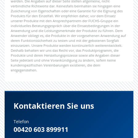
werden. Die Angaben auf dieser Seite stellen allgemeine, nicht
verbindliche Richtwerte dar. Keinesfalls beinhalten sie hingegen eine
Zusicherung von Eigenschaften oder eine Garantie für die Eignung des
Produkts für den Einzelfall. Wir empfehlen daher, vor dem Einsatz
unserer Produkte mit den Ansprechpartnern der FUCHS-Gruppe ein
individuelles Beratungsgespräch über die Einsatzbedingungen in der
Anwendung und die Leistungsmerkmale der Produkte zu führen. Dem
Anwender obliegt es, die Produkte in der vorgesehenen Anwendung auf
deren Funktionssicherheit zu testen und mit der gebotenen Sorgfalt
einzusetzen. Unsere Produkte werden kontinuierlich weiterentwickelt.
Deshalb behalten wir uns das Recht vor, das Produktprogramm, die
Produkte und deren Herstellungsprozesse sowie alle Angaben dieser
Seite jederzeit und ohne Vorankündigung zu ändern, sofern keine
kundenspezifischen Vereinbarungen existieren, die dem
entgegenstehen.
Kontaktieren Sie uns
Telefon
00420 603 899911