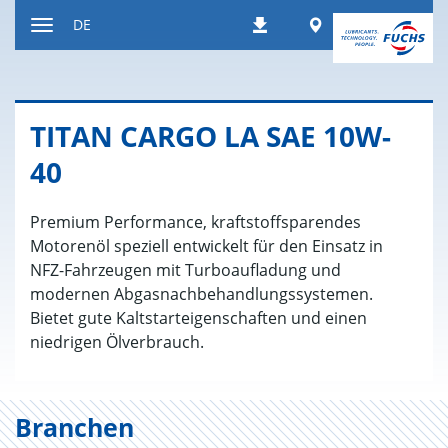
Zum
Worldwide
DE
Downloads
Inhalt
Navigation
ein-
bzw.
ausblenden
TITAN CARGO LA SAE 10W-
40
Premium Performance, kraftstoffsparendes
Motorenöl speziell entwickelt für den Einsatz in
NFZ-Fahrzeugen mit Turboaufladung und
modernen Abgasnachbehandlungssystemen.
Bietet gute Kaltstarteigenschaften und einen
niedrigen Ölverbrauch.
Branchen