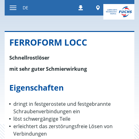
Zum
Worldwide
DE
Downloads
Inhalt
Navigation
ein-
bzw.
ausblenden
FER­RO­FORM LOCC
Schnellrostlöser
mit sehr guter Schmierwirkung
Eigenschaften
dringt in festgerostete und festgebrannte
Schraubenverbindungen ein
löst schwergängige Teile
erleichtert das zerstörungsfreie Lösen von
Verbindungen