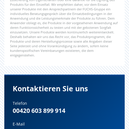
Produkts für den Einzelfall. Wir empfehlen daher, vor dem Einsatz
unserer Produkte mit den Ansprechpartnern der FUCHS-Gruppe ein
individuelles Beratungsgespräch über die Einsatzbedingungen in der
Anwendung und die Leistungsmerkmale der Produkte zu führen. Dem
Anwender obliegt es, die Produkte in der vorgesehenen Anwendung auf
deren Funktionssicherheit zu testen und mit der gebotenen Sorgfalt
einzusetzen. Unsere Produkte werden kontinuierlich weiterentwickelt.
Deshalb behalten wir uns das Recht vor, das Produktprogramm, die
Produkte und deren Herstellungsprozesse sowie alle Angaben dieser
Seite jederzeit und ohne Vorankündigung zu ändern, sofern keine
kundenspezifischen Vereinbarungen existieren, die dem
entgegenstehen.
Kontaktieren Sie uns
Telefon
00420 603 899 914
E-Mail