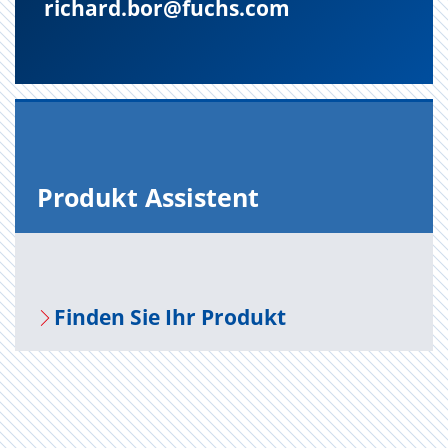
richard.bor@fuchs.com
Pro­dukt As­sis­tent
Fin­den Sie Ihr Pro­dukt