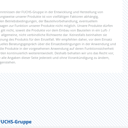
enntnissen der FUCHS-Gruppe in der Entwicklung und Herstellung von
gsweise unserer Produkte ist von vielfältigen Faktoren abhängig,
 den Betriebsbedingungen, der Bauteilvorbehandlung, eventuellem
sagen zur Funktion unserer Produkte nicht möglich. Unsere Produkte dürfen
ilt nicht, soweit die Produkte vor dem Einbau von Bauteilen in ein Luft- /
llgemeine, nicht verbindliche Richtwerte dar. Keinesfalls beinhalten sie
gnung des Produkts für den Einzelfall. Wir empfehlen daher, vor dem Einsatz
uelles Beratungsgespräch über die Einsatzbedingungen in der Anwendung und
 die Produkte in der vorgesehenen Anwendung auf deren Funktionssicherheit
den kontinuierlich weiterentwickelt. Deshalb behalten wir uns das Recht vor,
alle Angaben dieser Seite jederzeit und ohne Vorankündigung zu ändern,
egenstehen.
FUCHS-Gruppe