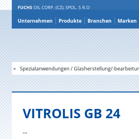
FUCHS
OIL CORP. (CZ), SPOL. S R.O
Zum
Inhalt
Unternehmen
Produkte
Branchen
Marken
Spezialanwendungen / Glasherstellung/-bearbeitu
VI­TRO­LIS GB 24
...