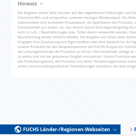
Hinweis
Die Angaben dieser Seite beruhen auf den allgemeinen Erfahrungen und K
Schmierstoffen und entsprechen unserem heutigen Wissensstand. Die Wirkun
insbesondere vom konkreten Einsatzzweck, der Applikation der Produkte,
Schmutzanfall von außen, etc. Aus diesem Grund sind allgemeingültige Aus
nicht in Luft- / Raumfahrzeugen bzw. Teilen davon verwendet werden. Dies g
Raumfahrzeug wieder entfernt werden. Die Angaben auf dieser Seite stellen a
hingegen eine Zusicherung von Eigenschaften oder eine Garantie für die Ei
unserer Produkte mit den Ansprechpartnern der FUCHS-Gruppe ein individ
die Leistungsmerkmale der Produkte zu führen. Dem Anwender obliegt es,
zu testen und mit der gebotenen Sorgfalt einzusetzen. Unsere Produkte wer
das Produktprogramm, die Produkte und deren Herstellungsprozesse sowie 
sofern keine kundenspezifischen Vereinbarungen existieren, die dem entg
FUCHS Länder-/Regionen-Webseiten