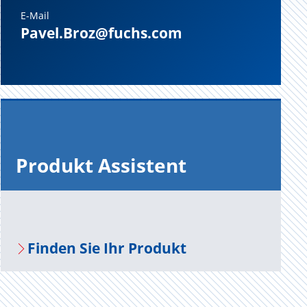
E-Mail
Pavel.Broz@fuchs.com
Pro­dukt As­sis­tent
Fin­den Sie Ihr Pro­dukt