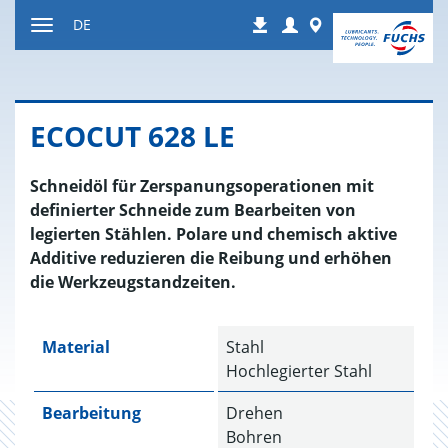
Zum
Login
Worldwide
DE
Downloads
Inhalt
Navigation
ein-
bzw.
ausblenden
ECO­CUT 628 LE
Schneidöl für Zerspanungsoperationen mit
definierter Schneide zum Bearbeiten von
legierten Stählen. Polare und chemisch aktive
Additive reduzieren die Reibung und erhöhen
die Werkzeugstandzeiten.
Material
Stahl
Hochlegierter Stahl
Bearbeitung
Drehen
Bohren