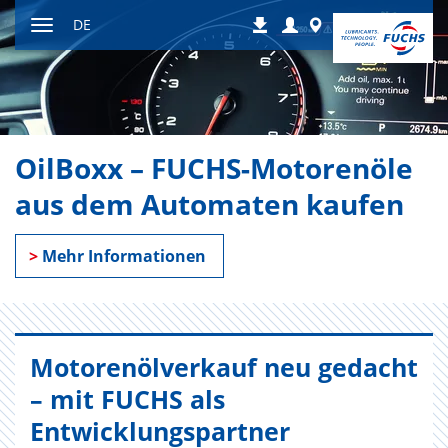
Zum
Login
Worldwide
DE
Downloads
Inhalt
Navigation
ein-
bzw.
ausblenden
OilBoxx – FUCHS-Motorenöle
aus dem Automaten kaufen
>
Mehr Informationen
Motorenölverkauf neu gedacht
– mit FUCHS als
Entwicklungspartner