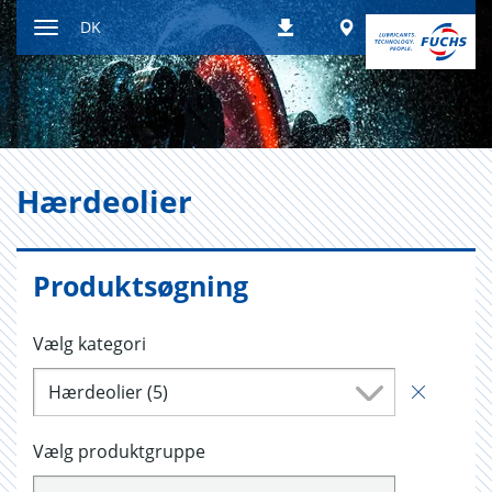
Gå
Worldwide
DK
Downloads
til
Skift
indhold
navigationstilstand
Hær­de­o­li­er
Produktsøgning
Vælg kategori
Hærdeolier (5)
Vælg produktgruppe