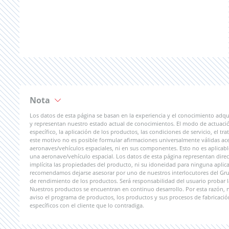
Nota
Los datos de esta página se basan en la experiencia y el conocimiento adqu
y representan nuestro estado actual de conocimientos. El modo de actuaci
específico, la aplicación de los productos, las condiciones de servicio, el 
este motivo no es posible formular afirmaciones universalmente válidas ac
aeronaves/vehículos espaciales, ni en sus componentes. Esto no es aplicab
una aeronave/vehículo espacial. Los datos de esta página representan direct
implícita las propiedades del producto, ni su idoneidad para ninguna aplicac
recomendamos dejarse asesorar por uno de nuestros interlocutores del Grupo
de rendimiento de los productos. Será responsabilidad del usuario probar l
Nuestros productos se encuentran en continuo desarrollo. Por esta razón,
aviso el programa de productos, los productos y sus procesos de fabricació
específicos con el cliente que lo contradiga.