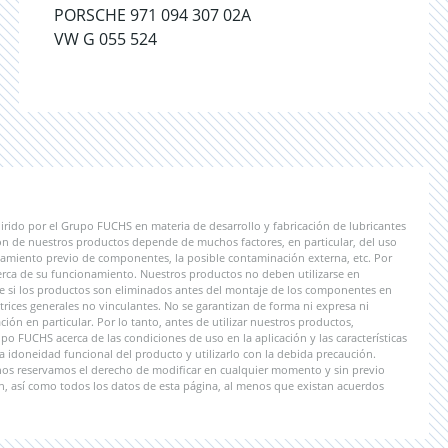
PORSCHE 971 094 307 02A
VW G 055 524
irido por el Grupo FUCHS en materia de desarrollo y fabricación de lubricantes
ón de nuestros productos depende de muchos factores, en particular, del uso
tratamiento previo de componentes, la posible contaminación externa, etc. Por
erca de su funcionamiento. Nuestros productos no deben utilizarse en
le si los productos son eliminados antes del montaje de los componentes en
rices generales no vinculantes. No se garantizan de forma ni expresa ni
ión en particular. Por lo tanto, antes de utilizar nuestros productos,
 FUCHS acerca de las condiciones de uso en la aplicación y las características
a idoneidad funcional del producto y utilizarlo con la debida precaución.
 nos reservamos el derecho de modificar en cualquier momento y sin previo
n, así como todos los datos de esta página, al menos que existan acuerdos