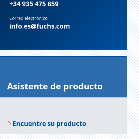
+34 935 475 859
Correo electrónico
info.es@fuchs.com
Asis­ten­te de pro­duc­to
En­cuen­tre su pro­duc­to