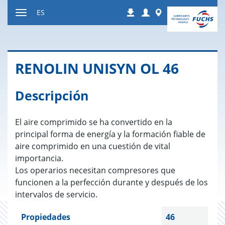
Ir
Login
Worldwide
ES
Descargas
a
Mostrar
contenido
u
ocultar
la
RE­NO­LIN UNISYN OL 46
navegación
Descripción
El aire comprimido se ha convertido en la
principal forma de energía y la formación fiable de
aire comprimido en una cuestión de vital
importancia.
Los operarios necesitan compresores que
funcionen a la perfección durante y después de los
intervalos de servicio.
Propiedades
46