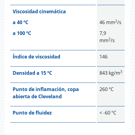
Viscosidad cinemática
2
a 40 ºC
46 mm
/s
a 100 ºC
7,9
2
mm
/s
Índice de viscosidad
146
3
Densidad a 15 ºC
843 kg/m
Punto de inflamación, copa
260 ºC
abierta de Cleveland
Punto de fluidez
< -60 ºC