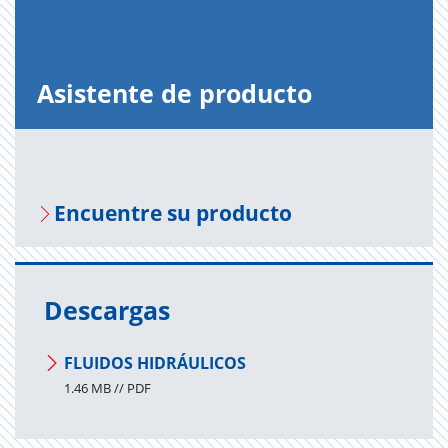
Asis­ten­te de pro­duc­to
En­cuen­tre su pro­duc­to
Descargas
FLUIDOS HIDRÁULICOS
1.46 MB // PDF