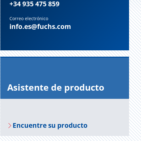
+34 935 475 859
Correo electrónico
info.es@fuchs.com
Asis­ten­te de pro­duc­to
En­cuen­tre su pro­duc­to