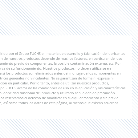
irido por el Grupo FUCHS en materia de desarrollo y fabricación de lubricantes
ón de nuestros productos depende de muchos factores, en particular, del uso
tratamiento previo de componentes, la posible contaminación externa, etc. Por
erca de su funcionamiento. Nuestros productos no deben utilizarse en
le si los productos son eliminados antes del montaje de los componentes en
rices generales no vinculantes. No se garantizan de forma ni expresa ni
ión en particular. Por lo tanto, antes de utilizar nuestros productos,
 FUCHS acerca de las condiciones de uso en la aplicación y las características
a idoneidad funcional del producto y utilizarlo con la debida precaución.
 nos reservamos el derecho de modificar en cualquier momento y sin previo
n, así como todos los datos de esta página, al menos que existan acuerdos