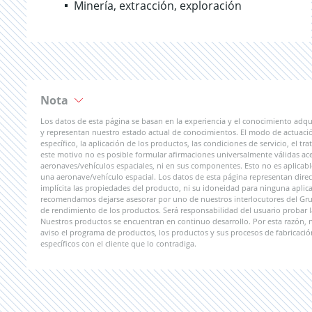
Minería, extracción, exploración
Nota
Los datos de esta página se basan en la experiencia y el conocimiento adqu
y representan nuestro estado actual de conocimientos. El modo de actuaci
específico, la aplicación de los productos, las condiciones de servicio, el 
este motivo no es posible formular afirmaciones universalmente válidas ac
aeronaves/vehículos espaciales, ni en sus componentes. Esto no es aplicab
una aeronave/vehículo espacial. Los datos de esta página representan direct
implícita las propiedades del producto, ni su idoneidad para ninguna aplicac
recomendamos dejarse asesorar por uno de nuestros interlocutores del Grupo
de rendimiento de los productos. Será responsabilidad del usuario probar l
Nuestros productos se encuentran en continuo desarrollo. Por esta razón,
aviso el programa de productos, los productos y sus procesos de fabricació
específicos con el cliente que lo contradiga.