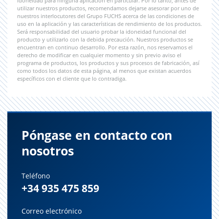
idoneidad para ninguna aplicación en particular. Por lo tanto, antes de
utilizar nuestros productos, recomendamos dejarse asesorar por uno de
nuestros interlocutores del Grupo FUCHS acerca de las condiciones de
uso en la aplicación y las características de rendimiento de los productos.
Será responsabilidad del usuario probar la idoneidad funcional del
producto y utilizarlo con la debida precaución. Nuestros productos se
encuentran en continuo desarrollo. Por esta razón, nos reservamos el
derecho de modificar en cualquier momento y sin previo aviso el
programa de productos, los productos y sus procesos de fabricación, así
como todos los datos de esta página, al menos que existan acuerdos
específicos con el cliente que lo contradiga.
Póngase en contacto con
nosotros
Teléfono
+34 935 475 859
Correo electrónico