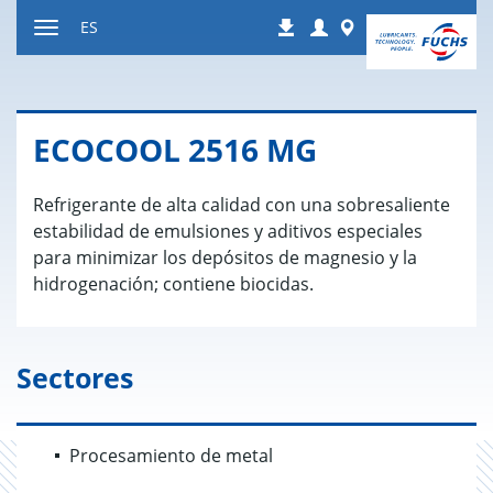
Ir
Login
Worldwide
ES
Descargas
a
Mostrar
contenido
u
ocultar
la
ECO­COOL 2516 MG
navegación
Refrigerante de alta calidad con una sobresaliente
estabilidad de emulsiones y aditivos especiales
para minimizar los depósitos de magnesio y la
hidrogenación; contiene biocidas.
Sectores
Procesamiento de metal