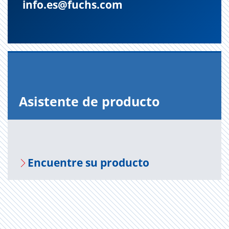
info.es@fuchs.com
Asis­ten­te de pro­duc­to
En­cuen­tre su pro­duc­to