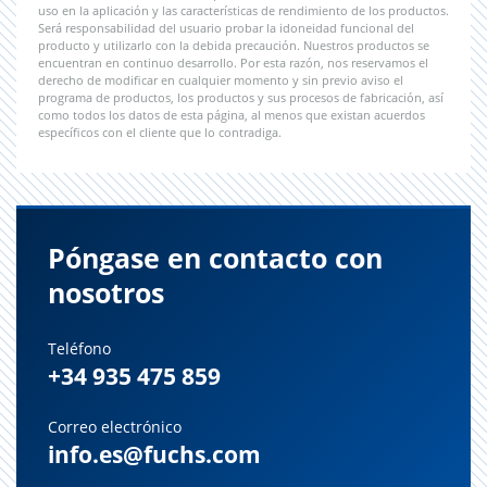
uso en la aplicación y las características de rendimiento de los productos.
Será responsabilidad del usuario probar la idoneidad funcional del
producto y utilizarlo con la debida precaución. Nuestros productos se
encuentran en continuo desarrollo. Por esta razón, nos reservamos el
derecho de modificar en cualquier momento y sin previo aviso el
programa de productos, los productos y sus procesos de fabricación, así
como todos los datos de esta página, al menos que existan acuerdos
específicos con el cliente que lo contradiga.
Póngase en contacto con
nosotros
Teléfono
+34 935 475 859
Correo electrónico
info.es@fuchs.com