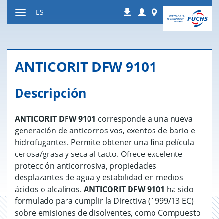
Ir
Login
Worldwide
ES
Descargas
a
Mostrar
contenido
u
ocultar
la
AN­TI­CO­RIT DFW 9101
navegación
Descripción
ANTICORIT DFW 9101
corresponde a una nueva
generación de anticorrosivos, exentos de bario e
hidrofugantes. Permite obtener una fina película
cerosa/grasa y seca al tacto. Ofrece excelente
protección anticorrosiva, propiedades
desplazantes de agua y estabilidad en medios
ácidos o alcalinos.
ANTICORIT DFW 9101
ha sido
formulado para cumplir la Directiva (1999/13 EC)
sobre emisiones de disolventes, como Compuesto