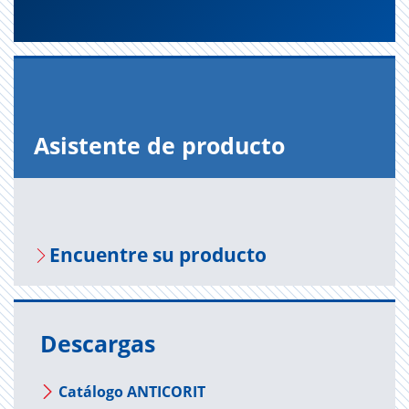
Asis­ten­te de pro­duc­to
En­cuen­tre su pro­duc­to
Descargas
Catálogo ANTICORIT