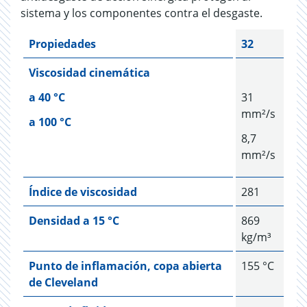
sistema y los componentes contra el desgaste.
Propiedades
32
Viscosidad cinemática
a 40 °C
31
mm²/s
a 100 °C
8,7
mm²/s
Índice de viscosidad
281
Densidad a 15 °C
869
kg/m³
Punto de inflamación, copa abierta
155 °C
de Cleveland