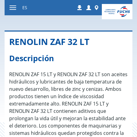
Ir
Login
Worldwide
ES
Descargas
a
Mostrar
contenido
u
ocultar
la
RE­NO­LIN ZAF 32 LT
navegación
Descripción
RENOLIN ZAF 15 LT y RENOLIN ZAF 32 LT son aceites
hidráulicos y lubricantes de baja temperatura de
nuevo desarrollo, libres de zinc y cenizas. Ambos
productos tienen un índice de viscosidad
extremadamente alto. RENOLIN ZAF 15 LT y
RENOLIN ZAF 32 LT contienen aditivos que
prolongan la vida útil y mejoran la estabilidad ante
el deterioro. Los componentes de maquinarias y
sistemas hidráulicos quedan protegidos contra la