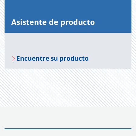
Asis­ten­te de pro­duc­to
En­cuen­tre su pro­duc­to