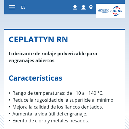
Ir
Login
Worldwide
ES
Descargas
a
Mostrar
contenido
u
ocultar
la
CE­PLATTYN RN
navegación
Lubricante de rodaje pulverizable para
engranajes abiertos
Características
Rango de temperaturas: de −10 a +140 °C.
Reduce la rugosidad de la superficie al mínimo.
Mejora la calidad de los flancos dentados.
Aumenta la vida útil del engranaje.
Exento de cloro y metales pesados.