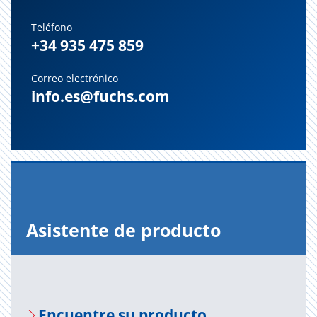
Teléfono
+34 935 475 859
Correo electrónico
info.es@fuchs.com
Asis­ten­te de pro­duc­to
En­cuen­tre su pro­duc­to