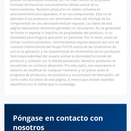
formular afirmaciones universalmente válidas acerca de su
funcionamiento. Nuestros productos no deben utilizarse en
aeronaves/vehículos espaciales, ni en sus componentes. Esto no es
aplicable si los productos son eliminados antes del montaje de los
componentes en una aeronave/vehículo espacial. Los datos de esta
página representan directrices generales no vinculantes. No se garantizan
de forma ni expresa ni implícita las propiedades del producto, ni su
idoneidad para ninguna aplicación en particular. Por lo tanto, antes de
utilizar nuestros productos, recomendamos dejarse asesorar por uno de
nuestros interlocutores del Grupo FUCHS acerca de las condiciones de
uso en la aplicación y las características de rendimiento de los productos.
Será responsabilidad del usuario probar la idoneidad funcional del
producto y utilizarlo con la debida precaución. Nuestros productos se
encuentran en continuo desarrollo. Por esta razón, nos reservamos el
derecho de modificar en cualquier momento y sin previo aviso el
programa de productos, los productos y sus procesos de fabricación, así
como todos los datos de esta página, al menos que existan acuerdos
específicos con el cliente que lo contradiga.
Póngase en contacto con
nosotros