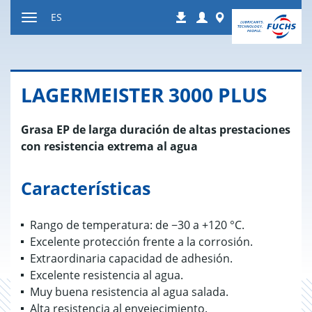
Ir
Login
Worldwide
ES
Descargas
a
Mostrar
contenido
u
ocultar
la
LA­GER­MEIS­TER 3000 PLUS
navegación
Grasa EP de larga duración de altas prestaciones
con resistencia extrema al agua
Características
Rango de temperatura: de −30 a +120 °C.
Excelente protección frente a la corrosión.
Extraordinaria capacidad de adhesión.
Excelente resistencia al agua.
Muy buena resistencia al agua salada.
Alta resistencia al envejecimiento.