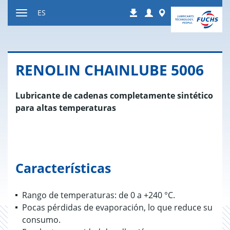
Ir
Login
Worldwide
ES
Descargas
a
Mostrar
contenido
u
ocultar
la
RE­NO­LIN CHAIN­LU­BE 5006
navegación
Lubricante de cadenas completamente sintético
para altas temperaturas
Características
Rango de temperaturas: de 0 a +240 °C.
Pocas pérdidas de evaporación, lo que reduce su
consumo.