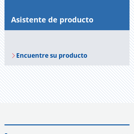
Asis­ten­te de pro­duc­to
En­cuen­tre su pro­duc­to