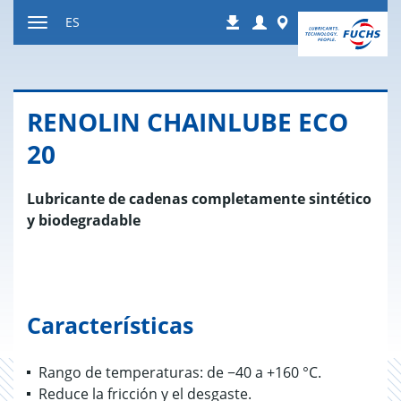
Ir
Login
Worldwide
ES
Descargas
a
Mostrar
contenido
u
ocultar
la
RE­NO­LIN CHAIN­LU­BE ECO
navegación
20
Lubricante de cadenas completamente sintético
y biodegradable
Características
Rango de temperaturas: de −40 a +160 °C.
Reduce la fricción y el desgaste.