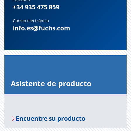
+34 935 475 859
Correo electrónico
info.es@fuchs.com
Asis­ten­te de pro­duc­to
En­cuen­tre su pro­duc­to