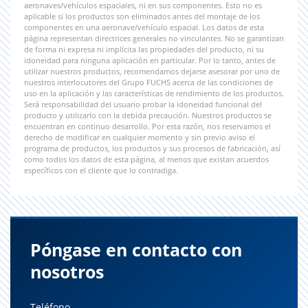
aeronaves/vehículos espaciales, ni en sus componentes. Esto no es
aplicable si los productos son eliminados antes del montaje de los
componentes en una aeronave/vehículo espacial. Los datos de esta
página representan directrices generales no vinculantes. No se garantizan
de forma ni expresa ni implícita las propiedades del producto, ni su
idoneidad para ninguna aplicación en particular. Por lo tanto, antes de
utilizar nuestros productos, recomendamos dejarse asesorar por uno de
nuestros interlocutores del Grupo FUCHS acerca de las condiciones de
uso en la aplicación y las características de rendimiento de los productos.
Será responsabilidad del usuario probar la idoneidad funcional del
producto y utilizarlo con la debida precaución. Nuestros productos se
encuentran en continuo desarrollo. Por esta razón, nos reservamos el
derecho de modificar en cualquier momento y sin previo aviso el
programa de productos, los productos y sus procesos de fabricación, así
como todos los datos de esta página, al menos que existan acuerdos
específicos con el cliente que lo contradiga.
Póngase en contacto con
nosotros
Teléfono