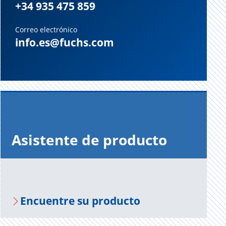
+34 935 475 859
Correo electrónico
info.es@fuchs.com
Asis­ten­te de pro­duc­to
En­cuen­tre su pro­duc­to