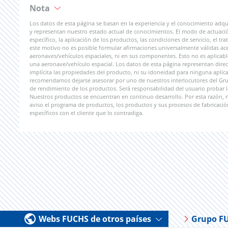
Nota
Los datos de esta página se basan en la experiencia y el conocimiento adqu
y representan nuestro estado actual de conocimientos. El modo de actuaci
específico, la aplicación de los productos, las condiciones de servicio, el 
este motivo no es posible formular afirmaciones universalmente válidas ac
aeronaves/vehículos espaciales, ni en sus componentes. Esto no es aplicab
una aeronave/vehículo espacial. Los datos de esta página representan direct
implícita las propiedades del producto, ni su idoneidad para ninguna aplicac
recomendamos dejarse asesorar por uno de nuestros interlocutores del Grupo
de rendimiento de los productos. Será responsabilidad del usuario probar l
Nuestros productos se encuentran en continuo desarrollo. Por esta razón,
aviso el programa de productos, los productos y sus procesos de fabricació
específicos con el cliente que lo contradiga.
Webs FUCHS de otros países
Grupo F