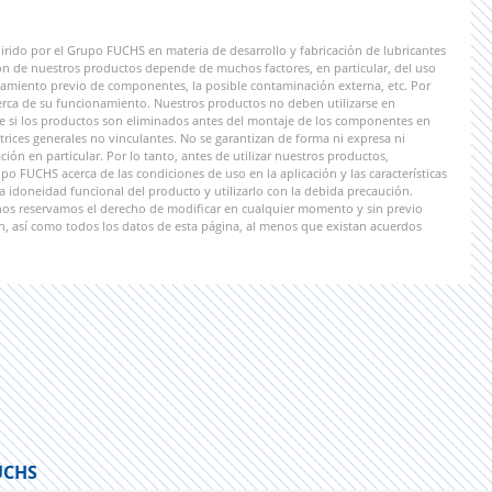
irido por el Grupo FUCHS en materia de desarrollo y fabricación de lubricantes
ón de nuestros productos depende de muchos factores, en particular, del uso
tratamiento previo de componentes, la posible contaminación externa, etc. Por
erca de su funcionamiento. Nuestros productos no deben utilizarse en
le si los productos son eliminados antes del montaje de los componentes en
rices generales no vinculantes. No se garantizan de forma ni expresa ni
ión en particular. Por lo tanto, antes de utilizar nuestros productos,
 FUCHS acerca de las condiciones de uso en la aplicación y las características
a idoneidad funcional del producto y utilizarlo con la debida precaución.
 nos reservamos el derecho de modificar en cualquier momento y sin previo
n, así como todos los datos de esta página, al menos que existan acuerdos
UCHS