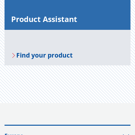
Prod­uct As­sis­tant
Find your prod­uct