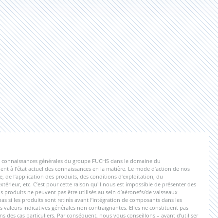
 les connaissances générales du groupe FUCHS dans le domaine du
nt à l'état actuel des connaissances en la matière. Le mode d’action de nos
e, de l’application des produits, des conditions d’exploitation, du
érieur, etc. C’est pour cette raison qu'il nous est impossible de présenter des
 produits ne peuvent pas être utilisés au sein d’aéronefs/de vaisseaux
 si les produits sont retirés avant l’intégration de composants dans les
s valeurs indicatives générales non contraignantes. Elles ne constituent pas
s des cas particuliers. Par conséquent, nous vous conseillons – avant d’utiliser