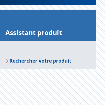
Assis­tant pro­duit
Recher­cher votre pro­duit