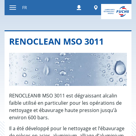
Contenu
Worldwide
FR
Téléchargements
Afficher
resp.
masquer
navigation
RENO­CLEAN MSO 3011
RENOCLEAN® MSO 3011 est dégraissant alcalin
faible utilisé en particulier pour les opérations de
nettoyage et ébavurage haute pression jusqu’à
environ 600 bars.
Il a été développé pour le nettoyage et l’ébavurage
de pièces en acier, aluminium, alliage d’aluminium