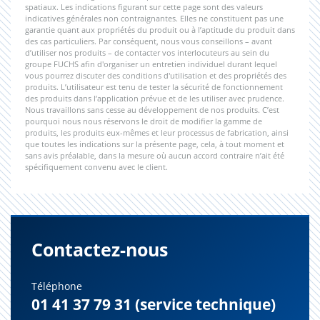
spatiaux. Les indications figurant sur cette page sont des valeurs
indicatives générales non contraignantes. Elles ne constituent pas une
garantie quant aux propriétés du produit ou à l’aptitude du produit dans
des cas particuliers. Par conséquent, nous vous conseillons – avant
d’utiliser nos produits – de contacter vos interlocuteurs au sein du
groupe FUCHS afin d'organiser un entretien individuel durant lequel
vous pourrez discuter des conditions d'utilisation et des propriétés des
produits. L’utilisateur est tenu de tester la sécurité de fonctionnement
des produits dans l’application prévue et de les utiliser avec prudence.
Nous travaillons sans cesse au développement de nos produits. C’est
pourquoi nous nous réservons le droit de modifier la gamme de
produits, les produits eux-mêmes et leur processus de fabrication, ainsi
que toutes les indications sur la présente page, cela, à tout moment et
sans avis préalable, dans la mesure où aucun accord contraire n’ait été
spécifiquement convenu avec le client.
Contactez-nous
Téléphone
01 41 37 79 31 (service technique)