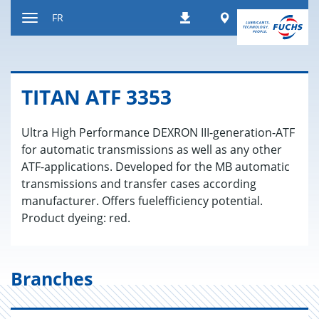
Contenu
Worldwide
FR
Téléchargements
Afficher
resp.
masquer
navigation
TITAN ATF 3353
Ultra High Performance DEXRON III-generation-ATF
for automatic transmissions as well as any other
ATF-applications. Developed for the MB automatic
transmissions and transfer cases according
manufacturer. Offers fuelefficiency potential.
Product dyeing: red.
Branches