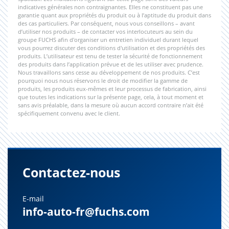
indicatives générales non contraignantes. Elles ne constituent pas une
garantie quant aux propriétés du produit ou à l’aptitude du produit dans
des cas particuliers. Par conséquent, nous vous conseillons – avant
d’utiliser nos produits – de contacter vos interlocuteurs au sein du
groupe FUCHS afin d'organiser un entretien individuel durant lequel
vous pourrez discuter des conditions d'utilisation et des propriétés des
produits. L’utilisateur est tenu de tester la sécurité de fonctionnement
des produits dans l’application prévue et de les utiliser avec prudence.
Nous travaillons sans cesse au développement de nos produits. C’est
pourquoi nous nous réservons le droit de modifier la gamme de
produits, les produits eux-mêmes et leur processus de fabrication, ainsi
que toutes les indications sur la présente page, cela, à tout moment et
sans avis préalable, dans la mesure où aucun accord contraire n’ait été
spécifiquement convenu avec le client.
Contactez-nous
E-mail
info-auto-fr@fuchs.com