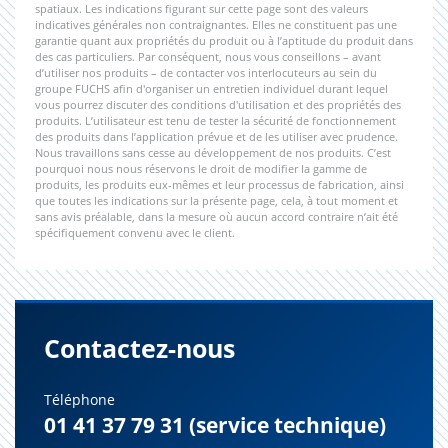
spatiaux. Les indications figurant sur cette page sont des valeurs
indicatives générales non contraignantes. Elles ne constituent pas une
garantie quant aux propriétés du produit ou à l’aptitude du produit dans
des cas particuliers. Par conséquent, nous vous conseillons – avant
d’utiliser nos produits – de contacter vos interlocuteurs au sein du
groupe FUCHS afin d'organiser un entretien individuel durant lequel
vous pourrez discuter des conditions d'utilisation et des propriétés des
produits. L’utilisateur est tenu de tester la sécurité de fonctionnement
des produits dans l’application prévue et de les utiliser avec prudence.
Nous travaillons sans cesse au développement de nos produits. C’est
pourquoi nous nous réservons le droit de modifier la gamme de
produits, les produits eux-mêmes et leur processus de fabrication, ainsi
que toutes les indications sur la présente page, cela, à tout moment et
sans avis préalable, dans la mesure où aucun accord contraire n’ait été
spécifiquement convenu avec le client.
Contactez-nous
Téléphone
01 41 37 79 31 (service technique)