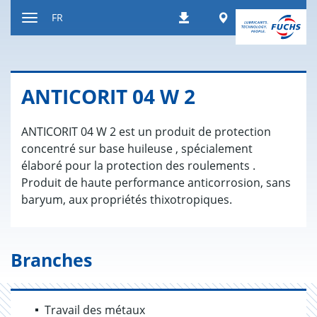
Contenu
Worldwide
FR
Téléchargements
Afficher
resp.
masquer
navigation
ANTI­CO­RIT 04 W 2
ANTICORIT 04 W 2 est un produit de protection
concentré sur base huileuse , spécialement
élaboré pour la protection des roulements .
Produit de haute performance anticorrosion, sans
baryum, aux propriétés thixotropiques.
Branches
Travail des métaux