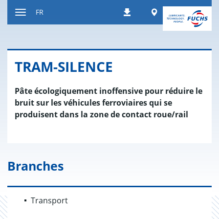
Contenu
Worldwide
FR
Téléchargements
Afficher
resp.
masquer
navigation
TRAM-SILENCE
Pâte écologiquement inoffensive pour réduire le
bruit sur les véhicules ferroviaires qui se
produisent dans la zone de contact roue/rail
Branches
Transport