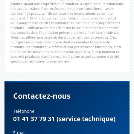
garantie quant aux propriétés du produit ou à l’aptitude du produit dans
des cas particuliers. Par conséquent, nous vous conseillons – avant
d’utiliser nos produits – de contacter vos interlocuteurs au sein du
groupe FUCHS afin d'organiser un entretien individuel durant lequel
vous pourrez discuter des conditions d'utilisation et des propriétés des
produits. L’utilisateur est tenu de tester la sécurité de fonctionnement
des produits dans l’application prévue et de les utiliser avec prudence.
Nous travaillons sans cesse au développement de nos produits. C’est
pourquoi nous nous réservons le droit de modifier la gamme de
produits, les produits eux-mêmes et leur processus de fabrication, ainsi
que toutes les indications sur la présente page, cela, à tout moment et
sans avis préalable, dans la mesure où aucun accord contraire n’ait été
spécifiquement convenu avec le client.
Contactez-nous
Téléphone
01 41 37 79 31 (service technique)
E-mail