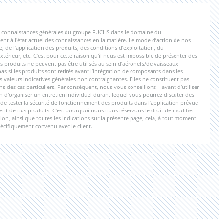
 les connaissances générales du groupe FUCHS dans le domaine du
nt à l'état actuel des connaissances en la matière. Le mode d’action de nos
e, de l’application des produits, des conditions d’exploitation, du
érieur, etc. C’est pour cette raison qu'il nous est impossible de présenter des
 produits ne peuvent pas être utilisés au sein d’aéronefs/de vaisseaux
 si les produits sont retirés avant l’intégration de composants dans les
s valeurs indicatives générales non contraignantes. Elles ne constituent pas
s des cas particuliers. Par conséquent, nous vous conseillons – avant d’utiliser
n d'organiser un entretien individuel durant lequel vous pourrez discuter des
nu de tester la sécurité de fonctionnement des produits dans l’application prévue
ment de nos produits. C’est pourquoi nous nous réservons le droit de modifier
on, ainsi que toutes les indications sur la présente page, cela, à tout moment
pécifiquement convenu avec le client.