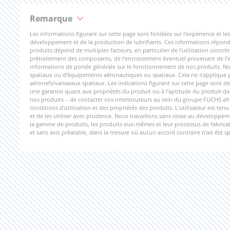
Remarque
Les informations figurant sur cette page sont fondées sur l'expérience et
développement et de la production de lubrifiants. Ces informations réponde
produits dépend de multiples facteurs, en particulier de l’utilisation concrèt
prétraitement des composants, de l’encrassement éventuel provenant de l’ext
informations de portée générale sur le fonctionnement de nos produits. Nos
spatiaux ou d’équipements aéronautiques ou spatiaux. Cela ne s’applique pas
aéronefs/vaisseaux spatiaux. Les indications figurant sur cette page sont de
une garantie quant aux propriétés du produit ou à l’aptitude du produit dan
nos produits – de contacter vos interlocuteurs au sein du groupe FUCHS afi
conditions d'utilisation et des propriétés des produits. L’utilisateur est te
et de les utiliser avec prudence. Nous travaillons sans cesse au développe
la gamme de produits, les produits eux-mêmes et leur processus de fabricati
et sans avis préalable, dans la mesure où aucun accord contraire n’ait été s