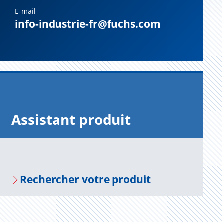
E-mail
info-industrie-fr@fuchs.com
Assis­tant pro­duit
Recher­cher votre pro­duit