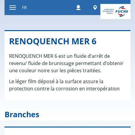
Contenu
Worldwide
FR
Téléchargements
Afficher
resp.
masquer
navigation
RENO­QUENCH MER 6
RENOQUENCH MER 6 est un fluide d’arrêt de
revenu/ fluide de brunissage permettant d’obtenir
une couleur noire sur les pièces traitées.
Le léger film déposé à la surface assure la
protection contre la corrosion en interopération
Branches