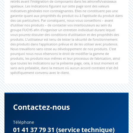
retirés avant l’intégration de composants dans les aéronefs/vaisseaux
spatiaux. Les indications figurant sur cette page sont des valeurs
indicatives générales non contraignantes. Elles ne constituent pas une
garantie quant aux propriétés du produit ou à l’aptitude du produit dans
des cas particuliers. Par conséquent, nous vous conseillons – avant
d’utiliser nos produits – de contacter vos interlocuteurs au sein du
groupe FUCHS afin d'organiser un entretien individuel durant lequel
vous pourrez discuter des conditions d'utilisation et des propriétés des
produits. L’utilisateur est tenu de tester la sécurité de fonctionnement
des produits dans l’application prévue et de les utiliser avec prudence.
Nous travaillons sans cesse au développement de nos produits. C’est
pourquoi nous nous réservons le droit de modifier la gamme de
produits, les produits eux-mêmes et leur processus de fabrication, ainsi
que toutes les indications sur la présente page, cela, à tout moment et
sans avis préalable, dans la mesure où aucun accord contraire n’ait été
spécifiquement convenu avec le client.
Contactez-nous
Téléphone
01 41 37 79 31 (service technique)