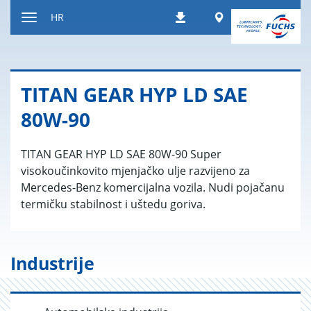
Prečac
Worldwide
HR
Preuzimanja
na
Uključi/isključi
sadržaj
navigaciju
TITAN GEAR HYP LD SAE
80W-90
TITAN GEAR HYP LD SAE 80W-90 Super
visokoučinkovito mjenjačko ulje razvijeno za
Mercedes-Benz komercijalna vozila. Nudi pojačanu
termičku stabilnost i uštedu goriva.
Industrije