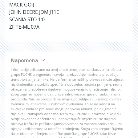
MACK GO-J
JOHN DEERE JDM J11E
SCANIA STO 1:0
ZF TE-ML 07A
Napomena
Informacije prikazane na ovoj strani temelje se na iskustvu i stručnosti
grupe FUCHS u segmentu razvoja i proizvodnje maziva, a predočuju
trenutno stanje tehnike. Na performanse naših proizvoda može utjecati
niz čimbenika, a osobito specifična upotreba, metoda primjene, radno
okruženje, predobrada dijelova, moguće vanjsko onečišćenje i slično.
Zbog toga ne možemo dati univerzalno važeće izjave o funkciji naših
proizvoda. Naši se proizvodi ne smiju upotrebljavati u zrakoplovima /
svemirskim letjelicama ili njihovim dijelovima. To se ne odnosi na
slučajeve kada se proizvodi mogu ponovno ukloniti prije ugradnje
dijelova u zrakoplov odnosno svemirsku letjelicu. Informacije koje su
ovdje navedene općenite su i neobvezujuće smjernice. Ne dajemo
nikakva izričita ni prešutna jamstva vezana za svojstva proizvoda ili za
njegovu prikladnost za određenu primjenu. Stoga vam preporučujemo
da se obratite inženjeru tehničke podrške grupe FUCHS kako biste