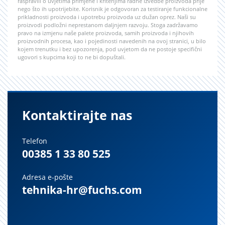
raspravili o uvjetima primjene i kriterijima radne izvedbe proizvoda prije
nego što ih upotrijebite. Korisnik je odgovoran za testiranje funkcionalne
prikladnosti proizvoda i upotrebu proizvoda uz dužan oprez. Naši su
proizvodi podložni neprestanom daljnjem razvoju. Stoga zadržavamo
pravo na izmjenu naše palete proizvoda, samih proizvoda i njihovih
proizvodnih procesa, kao i pojedinosti navedenih na ovoj stranici, u bilo
kojem trenutku i bez upozorenja, pod uvjetom da ne postoje specifični
ugovori s kupcima koji to ne bi dopuštali.
Kontaktirajte nas
Telefon
00385 1 33 80 525
Adresa e-pošte
tehnika-hr@fuchs.com