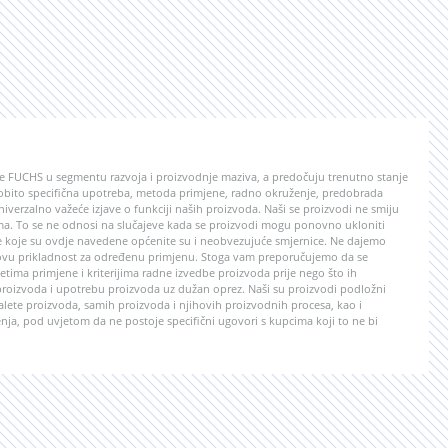
rupe FUCHS u segmentu razvoja i proizvodnje maziva, a predočuju trenutno stanje
sobito specifična upotreba, metoda primjene, radno okruženje, predobrada
verzalno važeće izjave o funkciji naših proizvoda. Naši se proizvodi ne smiju
vima. To se ne odnosi na slučajeve kada se proizvodi mogu ponovno ukloniti
ije koje su ovdje navedene općenite su i neobvezujuće smjernice. Ne dajemo
jegovu prikladnost za određenu primjenu. Stoga vam preporučujemo da se
etima primjene i kriterijima radne izvedbe proizvoda prije nego što ih
i proizvoda i upotrebu proizvoda uz dužan oprez. Naši su proizvodi podložni
ete proizvoda, samih proizvoda i njihovih proizvodnih procesa, kao i
nja, pod uvjetom da ne postoje specifični ugovori s kupcima koji to ne bi