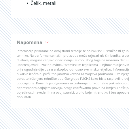
Čelik, metali
Napomena
Informacije prikazane na ovoj strani temelje se na iskustvu i stručnosti g
tehnike. Na performanse naših proizvoda može utjecati niz čimbenika, a o
dijelova, moguće vanjsko onečišćenje i slično. Zbog toga ne možemo dati uni
upotrebljavati u zrakoplovima / svemirskim letjelicama ili njihovim dijelo
prije ugradnje dijelova u zrakoplov odnosno svemirsku letjelicu. Informac
nikakva izričita ni prešutna jamstva vezana za svojstva proizvoda ili za n
obratite inženjeru tehničke podrške grupe FUCHS kako biste raspravili o uvj
upotrijebite. Korisnik je odgovoran za testiranje funkcionalne prikladnost
neprestanom daljnjem razvoju. Stoga zadržavamo pravo na izmjenu naše pal
pojedinosti navedenih na ovoj stranici, u bilo kojem trenutku i bez upozore
dopuštali.