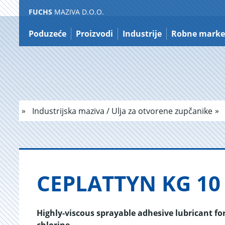
FUCHS
MAZIVA D.O.O.
Prečac
na
Poduzeće
Proizvodi
Industrije
Robne marke
sadržaj
Industrijska maziva / Ulja za otvorene zupčanike
CEPLATTYN KG 10
Highly-viscous sprayable adhesive lubricant fo