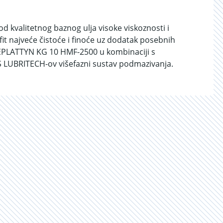
kvalitetnog baznog ulja visoke viskoznosti i
t najveće čistoće i finoće uz dodatak posebnih
e.CEPLATTYN KG 10 HMF-2500 u kombinaciji s
UBRITECH-ov višefazni sustav podmazivanja.