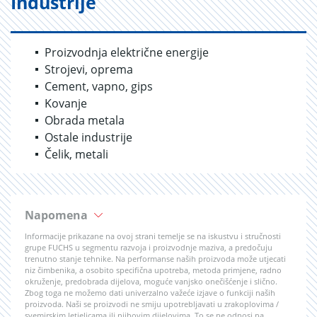
Industrije
Proizvodnja električne energije
Strojevi, oprema
Cement, vapno, gips
Kovanje
Obrada metala
Ostale industrije
Čelik, metali
Napomena
Informacije prikazane na ovoj strani temelje se na iskustvu i stručnosti
grupe FUCHS u segmentu razvoja i proizvodnje maziva, a predočuju
trenutno stanje tehnike. Na performanse naših proizvoda može utjecati
niz čimbenika, a osobito specifična upotreba, metoda primjene, radno
okruženje, predobrada dijelova, moguće vanjsko onečišćenje i slično.
Zbog toga ne možemo dati univerzalno važeće izjave o funkciji naših
proizvoda. Naši se proizvodi ne smiju upotrebljavati u zrakoplovima /
svemirskim letjelicama ili njihovim dijelovima. To se ne odnosi na