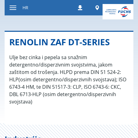
Prečac
Worldwide
HR
Preuzimanja
na
Uključi/isključi
sadržaj
navigaciju
RENOLIN ZAF DT-SERIES
Ulje bez cinka i pepela sa snažnim
detergentno/disperzivnim svojstvima, jakom
zaštitom od trošenja. HLPD prema DIN 51 524-2:
HLP(osim detergentno/disperzivnih svojstava); ISO
6743-4 HM, te DIN 51517-3: CLP, ISO 6743-6: CKC,
DBL 6713-HLP (osim detergentno/disperzivnih
svojstava)