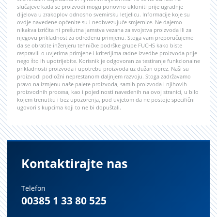
slučajeve kada se proizvodi mogu ponovno ukloniti prije ugradnje
dijelova u zrakoplov odnosno svemirsku letjelicu. Informacije koje su
ovdje navedene općenite su i neobvezujuće smjernice. Ne dajemo
nikakva izričita ni prešutna jamstva vezana za svojstva proizvoda ili za
njegovu prikladnost za određenu primjenu. Stoga vam preporučujemo
da se obratite inženjeru tehničke podrške grupe FUCHS kako biste
raspravili o uvjetima primjene i kriterijima radne izvedbe proizvoda prije
nego što ih upotrijebite. Korisnik je odgovoran za testiranje funkcionalne
prikladnosti proizvoda i upotrebu proizvoda uz dužan oprez. Naši su
proizvodi podložni neprestanom daljnjem razvoju. Stoga zadržavamo
pravo na izmjenu naše palete proizvoda, samih proizvoda i njihovih
proizvodnih procesa, kao i pojedinosti navedenih na ovoj stranici, u bilo
kojem trenutku i bez upozorenja, pod uvjetom da ne postoje specifični
ugovori s kupcima koji to ne bi dopuštali.
Kontaktirajte nas
Telefon
00385 1 33 80 525